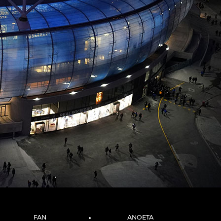
FAN
ANOETA