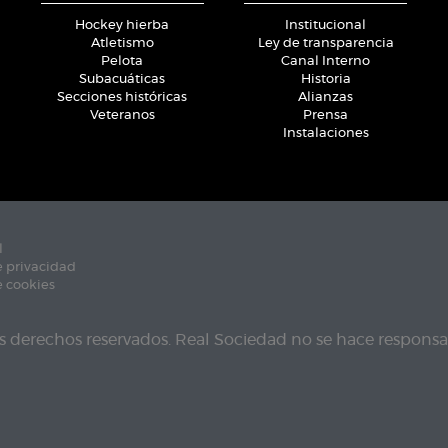
Hockey hierba
Institucional
Atletismo
Ley de transparencia
Pelota
Canal Interno
Subacuáticas
Historia
Secciones históricas
Alianzas
Veteranos
Prensa
Instalaciones
l
e privacidad
e cookies
s derechos reservados. Real Sociedad no se hace responsab