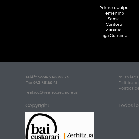
Primer equipo
Femenino
Sanse
Cantera
Zubieta
Liga Genuine
Teléfono
943 46 28 33
Aviso lega
Fax
943 45 89 41
Política d
Política d
realsoc@realsociedad.eus
Copyright
Todos lo