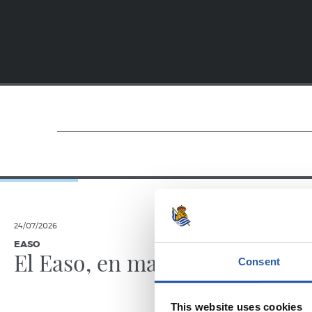
24/07/2026
23/07/2025
EASO
EASO
El Easo, en marcha
El Eas
Consent
This website uses cookies