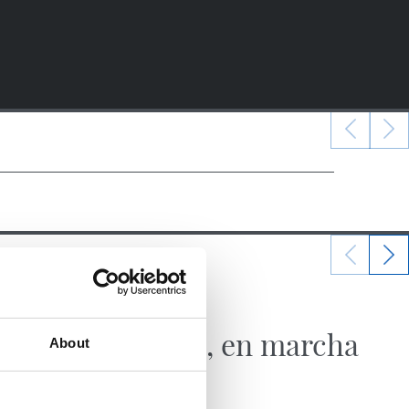
24/07/2024
EASO
El Easo, en marcha
About
Youth