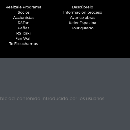
Realzale Programa
Descúbrelo
Socios
Información proceso
Accionistas
Avance obras
RSFan
Keler Espazioa
Peñas
Tour guiado
RS Txiki
Fan Wall
Te Escuchamos
le del contenido introducido por los usuarios.