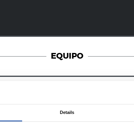
EQUIPO
26/09/2024
ZUBIETA
o, en marcha
En la K League
Details
International 
Cup