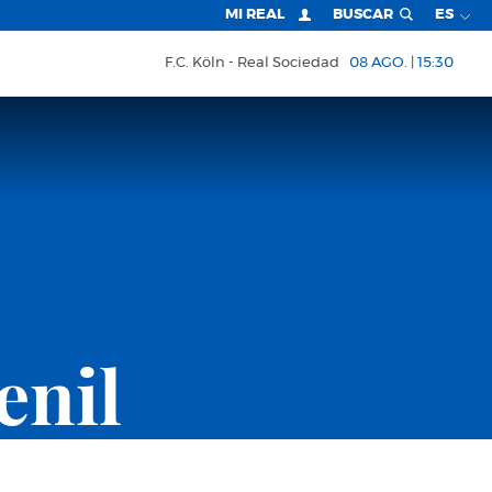
MI REAL
BUSCAR
ES
F.C. Köln
Real Sociedad
08 AGO. | 15:30
enil