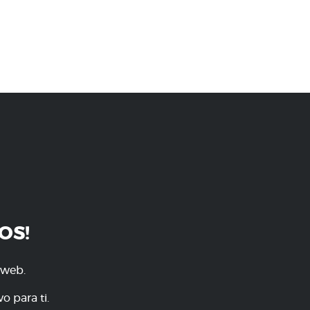
OS!
 web.
o para ti.