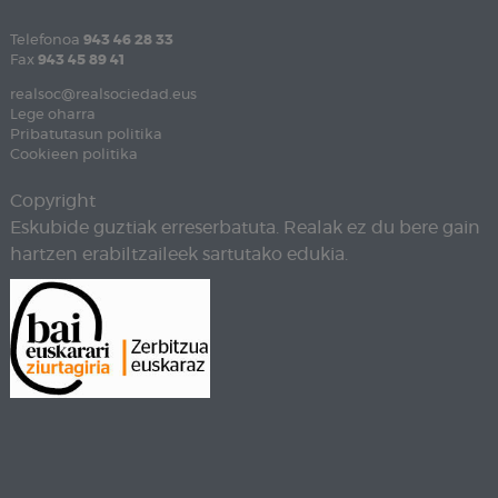
Telefonoa
943 46 28 33
Fax
943 45 89 41
realsoc@realsociedad.eus
Lege oharra
Pribatutasun politika
Cookieen politika
Copyright
Eskubide guztiak erreserbatuta. Realak ez du bere gain
hartzen erabiltzaileek sartutako edukia.