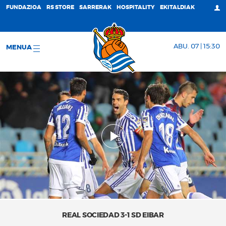
FUNDAZIOA
RS STORE
SARRERAK
HOSPITALITY
EKITALDIAK
ABU. 07 | 15:30
MENUA
REAL SOCIEDAD 3-1 SD EIBAR