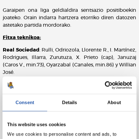
Garaipen ona liga geldialdira sentsazio positiboekin
joateko. Orain indarra hartzera etorriko diren datozen
astetako partida mordorako.
Fitxa teknikoa:
Real Sociedad
: Rulli, Odriozola, Llorente R., I. Martínez,
Rodrigues, Illarra, Zurutuza, X. Prieto (cap), Januzaj
(Caros V., min.73), Oyarzabal (Canales, min.86) y Willian
José.
SD Eibar
: Dmitrovic, Capa, Gálvez, David Lombán
(Bebé, min.57), Arbilla, Cote, Rivera, Jordán (Charles,
min.85), Inui, Kike G. (I. Sarriegi, min.60) y Sergi Enrich.
Consent
Details
About
Golak
: 1-0: Willian J., min.12. 2-0: Januzaj, min.27. 3-0:
Oyarzabal, min.46. 3-1: Jordán, min.72.
This website uses cookies
Epailea
: Trujillo Suárez. Txartel horiak David Lombán,
We use cookies to personalise content and ads, to