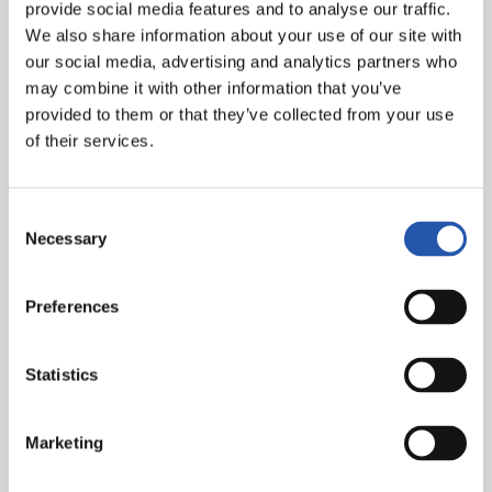
Arbilla eta I. Sarriegi kanpotarrentzat.
provide social media features and to analyse our traffic.
We also share information about your use of our site with
Asistentzia
: 20.387 ikusle.
our social media, advertising and analytics partners who
may combine it with other information that you’ve
provided to them or that they’ve collected from your use
of their services.
Consent
Necessary
Selection
Preferences
Statistics
Marketing