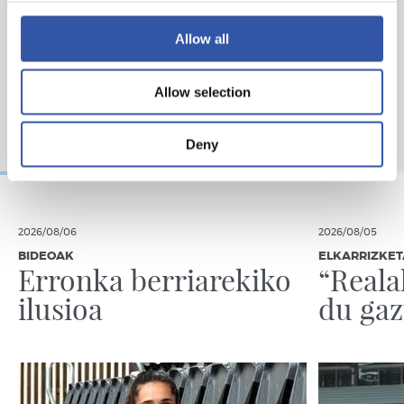
Allow all
Allow selection
Deny
2026/08/06
2026/08/05
BIDEOAK
ELKARRIZKET
Erronka berriarekiko
“Reala
ilusioa
du gaz