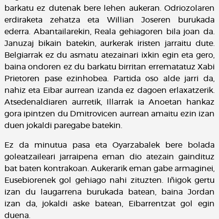
barkatu ez dutenak bere lehen aukeran. Odriozolaren
erdiraketa zehatza eta Willian Joseren burukada
ederra. Abantailarekin, Reala gehiagoren bila joan da.
Januzaj bikain batekin, aurkerak iristen jarraitu dute.
Belgiarrak ez du asmatu atezainari ixkin egin eta gero,
baina ondoren ez du barkatu birritan errematatuz Xabi
Prietoren pase ezinhobea. Partida oso alde jarri da,
nahiz eta Eibar aurrean izanda ez dagoen erlaxatzerik.
Atsedenaldiaren aurretik, Illarrak ia Anoetan hankaz
gora ipintzen du Dmitrovicen aurrean amaitu ezin izan
duen jokaldi paregabe batekin.
Ez da minutua pasa eta Oyarzabalek bere bolada
goleatzaileari jarraipena eman dio atezain gaindituz
bat baten kontrakoan. Aukerarik eman gabe armaginei,
Eusebiorenek gol gehiago nahi zituzten. Iñigok gertu
izan du laugarrena burukada batean, baina Jordan
izan da, jokaldi aske batean, Eibarrentzat gol egin
duena.