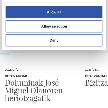
Allow all
Allow selection
Deny
2026/07/01
2026/06/17
BETERANOAK
BETERANOAK
Doluminak José
Bizitz
Miguel Olanoren
heriotzagatik