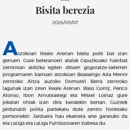
Bisita berezia
2024/05/07
A
tzokoan Reale Arenan bisita polit bat izan
genuen. Gure beteranoen atalak Gipuzkoako hainbat
zentrotan aldizka egiten dituen gogoratze-tailerren
programaren barruan atzokoan Beasaingo Aita Menni
zentroko Altza auzoko DomusVi Berra zentroko
lagunak izan ziren Reale Arenan. Bixio Gorriz, Perico
Alonso, Ibon Amutxastegi eta Mitxel Loinaz gure
jokalari ohiak izan dira beraiekin bertan. Guztiek
jardunaldi polita partekatu dute zentro horietako
pertsonekin. Jarduera hau ekainera arte garatuko da
eta LaLiga eta LaLiga Fundazioaren babesa du.