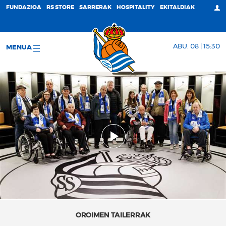
FUNDAZIOA
RS STORE
SARRERAK
HOSPITALITY
EKITALDIAK
ABU. 08 | 15:30
MENUA
OROIMEN TAILERRAK