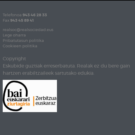
Telefonoa
943 46 28 33
Fax
943 45 89 41
realsoc@realsociedad.eus
Lege oharra
Pribatutasun politika
Cookieen politika
Copyright
Eskubide guztiak erreserbatuta. Realak ez du bere gain
hartzen erabiltzaileek sartutako edukia.