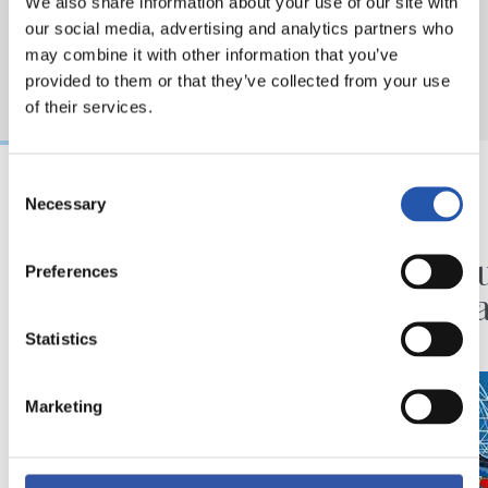
We also share information about your use of our site with
our social media, advertising and analytics partners who
may combine it with other information that you’ve
provided to them or that they’ve collected from your use
of their services.
Consent
Necessary
Selection
2026/08/03
2026/07/30
KOPAKO FINALA
ANOETA
‘GUazen KOPAREKIN’
Ospatu
Preferences
erakusketaren azken
handia
hilabetea
Statistics
Marketing