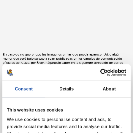
En caso de no querer que las imágenes en las que pueda aparecer Ud. o algún
menor que esté bajo su tutela sean publicadas en los canales de comunicación
oficiales del CLUB, por favor, háganoslo saber en la siguiente dirección de correo
electrónico, y procederemos a su inmediata retirada:
pdcp@realsociedad.eus
. La
política de privacidad correspondiente se encuentra en el siguiente
enlace:
https://cdn.realsociedad.eus/Uploads/CntDetalles/503/1/acd80c62-c8f7-4b75-
9eb4-d09362fb43cd.pdf
Consent
Details
About
This website uses cookies
We use cookies to personalise content and ads, to
provide social media features and to analyse our traffic.