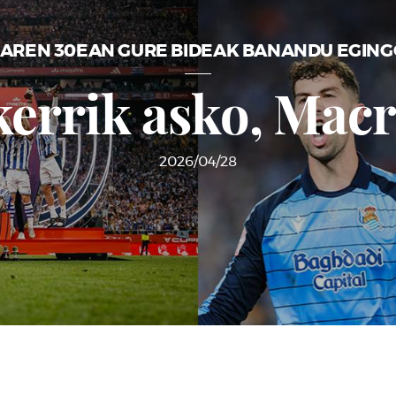
AREN 30EAN GURE BIDEAK BANANDU EGING
kerrik asko, Macr
2026/04/28