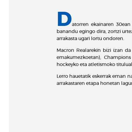
D
atorren ekainaren 30ean
banandu egingo dira, zortzi urtez
arrakasta ugari lortu ondoren.
Macron Realarekin bizi izan da
emakumezkoetan), Champions Le
hockeyko eta atletismoko tituluak.
Lerro hauetatik eskerrak eman na
arrakastaren etapa honetan lagun