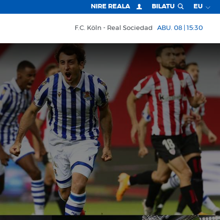
NIRE REALA
BILATU
EU
F.C. Köln
Real Sociedad
ABU. 08 | 15:30