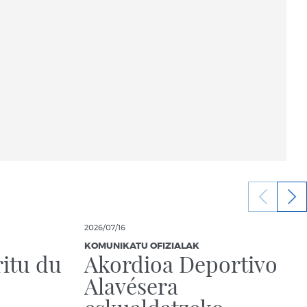
2026/07/16
KOMUNIKATU OFIZIALAK
itu du
Akordioa Deportivo
Alavésera