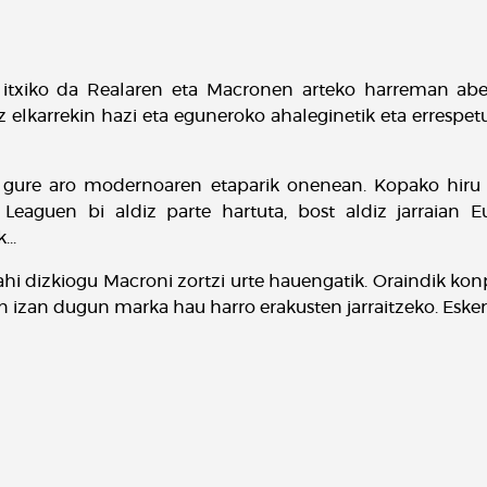
 itxiko da Realaren eta Macronen arteko harreman aber
 elkarrekin hazi eta eguneroko ahaleginetik eta errespetuti
 gure aro modernoaren etaparik onenean. Kopako hiru t
aguen bi aldiz parte hartuta, bost aldiz jarraian Eu
..
hi dizkiogu Macroni zortzi urte hauengatik. Oraindik konpe
 izan dugun marka hau harro erakusten jarraitzeko. Esker