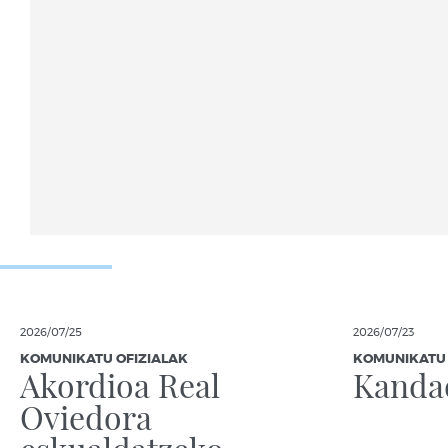
2026/07/25
2026/07/23
KOMUNIKATU OFIZIALAK
KOMUNIKATU 
Akordioa Real
Kandad
Oviedora