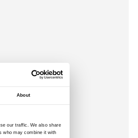
About
se our traffic. We also share
ers who may combine it with