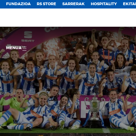
FUNDAZIOA
RS STORE
SARRERAK
HOSPITALITY
EKITA
MENUA