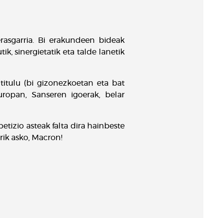
asgarria. Bi erakundeen bideak
k, sinergietatik eta talde lanetik
itulu (bi gizonezkoetan eta bat
ropan, Sanseren igoerak, belar
tizio asteak falta dira hainbeste
rik asko, Macron!