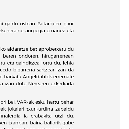
 bi galdu ostean Butarquen gaur
azkeneraino aurpegia emanez eta
ruko aldaratze bat aprobetxatu du
re baten ondoren, hirugarrenean
u eta gainditzea lortu du, lehia
icedo bigarrena sartzear izan da
ute barkatu Angeldahlek erremate
na izan dute Nerearen ezkerkada
ori bai. VAR-ak esku hartu behar
k jokalari txuri-urdina zapaldu
nalerdia ia erabakita utzi du.
ken txanpan, baina baliorik gabe