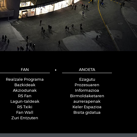
FAN
ANOETA
Realzale Programa
Ezagutu
Bazkideak
Prozesuaren
Akziodunak
Informazioa
RS Fan
Birmoldaketaren
Lagun-taldeak
aurrerapenak
RS Txiki
Keler Espazioa
Fan Wall
Bisita gidatua
Zuri Entzuten