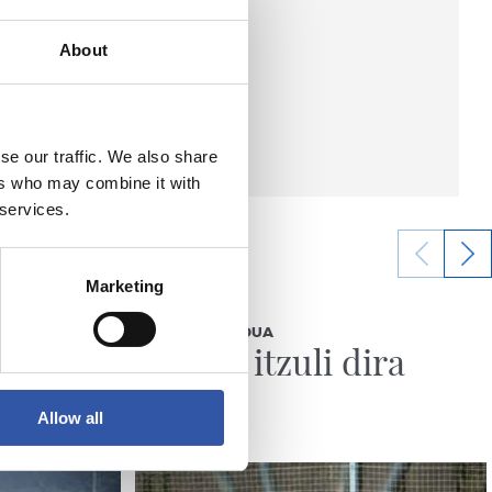
About
se our traffic. We also share
ers who may combine it with
 services.
Marketing
2026/08/04
ENTRENAMENDUA
Lanera itzuli dira
Allow all