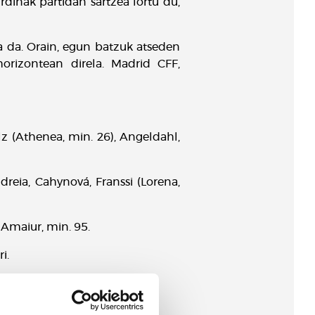
urdinak partidan sartzea lortu du,
 da. Orain, egun batzuk atseden
horizontean direla. Madrid CFF,
olz (Athenea, min. 26), Angeldahl,
ndreia, Cahynová, Franssi (Lorena,
2: Amaiur, min. 95.
i.