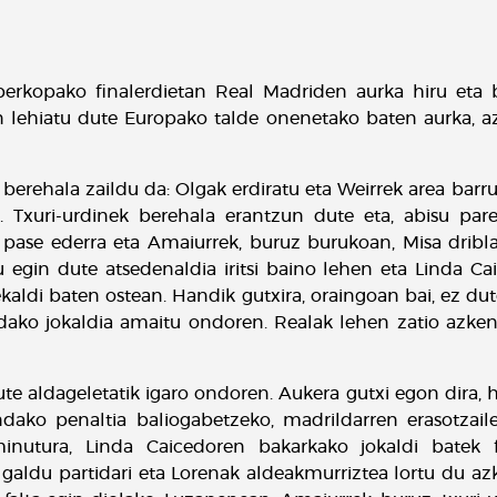
perkopako finalerdietan Real Madriden aurka hiru eta
ain lehiatu dute Europako talde onenetako baten aurka, 
a berehala zaildu da: Olgak erdiratu eta Weirrek area bar
o. Txuri-urdinek berehala erantzun dute eta, abisu pa
 pase ederra eta Amaiurrek, buruz burukoan, Misa driblat
u egin dute atsedenaldia iritsi baino lehen eta Linda Ca
kaldi baten ostean. Handik gutxira, oraingoan bai, ez d
ndako jokaldia amaitu ondoren. Realak lehen zatio azke
e aldageletatik igaro ondoren. Aukera gutxi egon dira, h
ko penaltia baliogabetzeko, madrildarren erasotzailea
nutura, Linda Caicedoren bakarkako jokaldi batek fi
 galdu partidari eta Lorenak aldeakmurriztea lortu du az