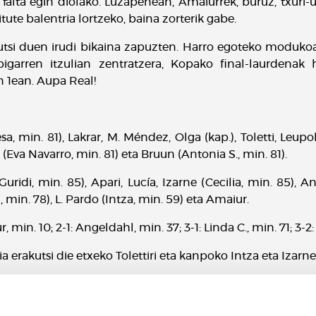
 falta egin diolako. Luzapenean, Amaiurrek, buruz, txuri-
tute balentria lortzeko, baina zorterik gabe.
utsi duen irudi bikaina zapuzten. Harro egoteko modukoa
bigarren itzulian zentratzera, Kopako final-laurdenak 
n 1ean. Aupa Real!
sa, min. 81), Lakrar, M. Méndez, Olga (kap.), Toletti, Leup
(Eva Navarro, min. 81) eta Bruun (Antonia S., min. 81).
uridi, min. 85), Apari, Lucía, Izarne (Cecilia, min. 85), A
i, min. 78), L. Pardo (Intza, min. 59) eta Amaiur.
ur, min. 10; 2-1: Angeldahl, min. 37; 3-1: Linda C., min. 71; 3-
ia erakutsi die etxeko Tolettiri eta kanpoko Intza eta Izarner