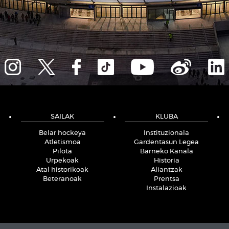
SAILAK
KLUBA
Belar hockeya
Instituzionala
Atletismoa
Gardentasun Legea
Pilota
Barneko Kanala
Urpekoak
Historia
Atal historikoak
Aliantzak
Beteranoak
Prentsa
Instalazioak