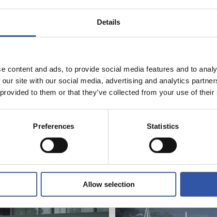
Details
e content and ads, to provide social media features and to analy
 our site with our social media, advertising and analytics partn
 provided to them or that they’ve collected from your use of their
Preferences
Statistics
2026/08/05
A
ENTRENAMENDUA
k asko egiten
Fintzen
teen alde”
Allow selection