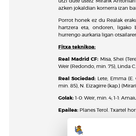
utzi dute ustez Mirarik Antoniari
azken jokaldian kornerra izan bai
Porrot honek ez du Realak erak
hartzera eta, ondoren, ligako 
hurrengo aurkaria ligan otsailare
Fitxa teknikoa:
Real Madrid CF:
Misa, Shei (Tere
Weir (Redondo, min. 75), Linda C. 
Real Sociedad:
Lete, Emma (E. G
min. 85), N. Eizagirre (kap.) (Mirar
Golak:
1-0: Weir, min. 4; 1-1: Amai
Epailea:
Planes Terol. Txartel hor