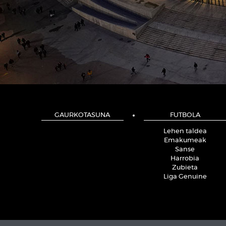
GAURKOTASUNA
FUTBOLA
Lehen taldea
Emakumeak
Sanse
Harrobia
Zubieta
Liga Genuine