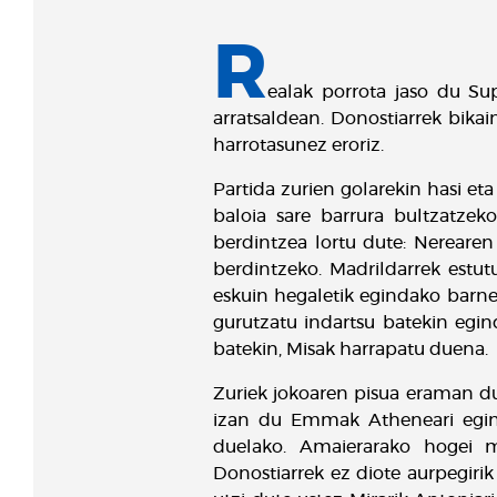
R
ealak porrota jaso du Su
arratsaldean. Donostiarrek bik
harrotasunez eroriz.
Partida zurien golarekin hasi et
baloia sare barrura bultzatzek
berdintzea lortu dute: Nerearen
berdintzeko. Madrildarrek estut
eskuin hegaletik egindako barne
gurutzatu indartsu batekin egi
batekin, Misak harrapatu duena.
Zuriek jokoaren pisua eraman dut
izan du Emmak Atheneari eginda
duelako. Amaierarako hogei mi
Donostiarrek ez diote aurpegirik