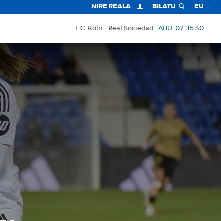
NIRE REALA
BILATU
EU
F.C. Köln
Real Sociedad
ABU. 07 | 15:30