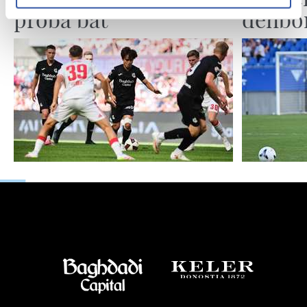
proba bat
denbor