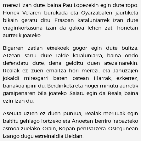
merezi izan dute, baina Pau Lopezekin egin dute topo.
Honek Velaren burukada eta Oyarzabalen jaurtiketa
bikain geratu ditu. Erasoan kataluniarrek izan dute
eraginkortasuna izan da gakoa lehen zati honetan
aurretik joateko.
Bigarren zatian etxekoek gogor egin dute bultza.
Atzean sartu dute talde kataluniarra, baina ondo
defendatu dute, dena gelditu duen atezainarekin.
Realak ez zuen emaitza hori merezi, eta Januzajen
jokaldi miresgarri baten ostean Illarrak, ezkerrez,
banakoa ipini du. Berdinketa eta hogei minutu aurretik
garaipenaren bila joateko. Saiatu egin da Reala, baina
ezin izan du.
Asetuta uzten ez duen puntua, Realak merituak egin
baititu gehiago lortzeko eta Anoetan berriro irabazteko
asmoa zuelako. Orain, Kopan pentsatzera. Ostegunean
izango dugu estreinaldia Lleidan.