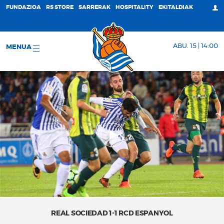
FUNDAZIOA
RS STORE
SARRERAK
HOSPITALITY
EKITALDIAK
ABU. 15 | 14:00
MENUA
REAL SOCIEDAD 1-1 RCD ESPANYOL