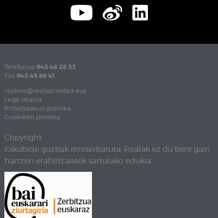
Telefonoa
943 46 28 33
Fax
943 45 89 41
realsoc@realsociedad.eus
Lege oharra
Pribatutasun politika
Cookieen politika
Copyright
Eskubide guztiak erreserbatuta. Realak ez du bere gain
hartzen erabiltzaileek sartutako edukia.