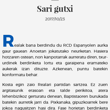
Sari gutxi
2017/10/23
R
ealak bana berdindu du RCD Espanyolen aurka
gaur gauean Anoetan jokatutako neurketan. Hasiera
hotzaren ostean, non kanpotarrak aurreratu diren, txur-
urdinek berdinketa lortu eta garaipena eramateko
aukerak izan dituzte. Azkenean, puntu batekin
konformatu behar.
Kosta egin zaio Realari partidan sartzea. Ez zuen
argitasunik erasoan eta talde perikitoa, atera
lehenbizikoz gerturatu denean, Baptistaoren burukada
batekin aurretik jarri da. Pixkanaka, gipuzkoarrek bere
jokoa nagusitzen hasi dira. Fase horietan berdinketa