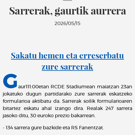
Sarrerak, gaurtik aurrera
2026/05/15
Sakatu hemen eta erreserbatu
zure sarrerak
G
aur111:00etan RCDE Stadiumean maiatzan 23an
jokatuko dugun partidarako zure sarrerak eskatzeko
formularioa aktibatu da. Sarrerak soilik formularioaren
bitartez eskatu ahal izango dira. Realak 247 sarrera
jasoko ditu, 30 euroko prezio bakarrean.
- 134 sarrera gure bazkide eta RS Fanentzat.