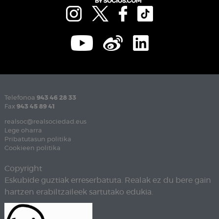
Telefonoa
943 46 28 33
Fax
943 45 89 41
realsoc@realsociedad.eus
Lege oharra
Pribatutasun politika
Cookieen politika
Copyright
Eskubide guztiak erreserbatuta. Realak ez du bere gain
hartzen erabiltzaileek sartutako edukia.