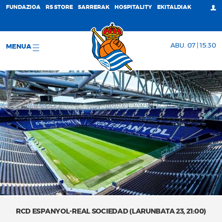
FUNDAZIOA
RS STORE
SARRERAK
HOSPITALITY
EKITALDIAK
ABU. 07 | 15:30
MENUA
RCD ESPANYOL-REAL SOCIEDAD (LARUNBATA 23, 21:00)