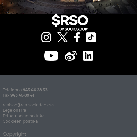
Telefonoa
943 46 28 33
Fax
943 45 89 41
realsoc@realsociedad.eus
Lege oharra
Pribatutasun politika
Cookieen politika
Copyright