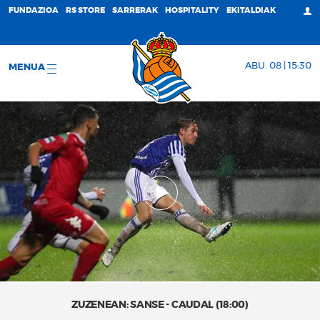
FUNDAZIOA
RS STORE
SARRERAK
HOSPITALITY
EKITALDIAK
ABU. 08 | 15:30
MENUA
ZUZENEAN: SANSE - CAUDAL (18:00)