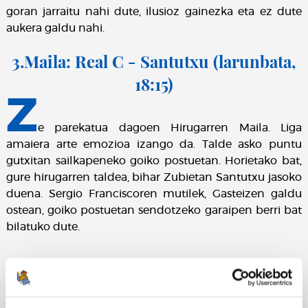
goran jarraitu nahi dute, ilusioz gainezka eta ez dute
aukera galdu nahi.
3.Maila: Real C - Santutxu (larunbata,
18:15)
Z
e parekatua dagoen Hirugarren Maila. Liga
amaiera arte emozioa izango da. Talde asko puntu
gutxitan sailkapeneko goiko postuetan. Horietako bat,
gure hirugarren taldea, bihar Zubietan Santutxu jasoko
duena. Sergio Franciscoren mutilek, Gasteizen galdu
ostean, goiko postuetan sendotzeko garaipen berri bat
bilatuko dute.