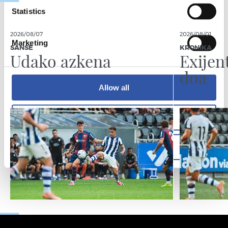
Statistics
2026/08/07
2026/08/01
Marketing
SANSE
KRONIKA
Udako azkena
Exijen
doa
Allow all
Allow selection
Deny