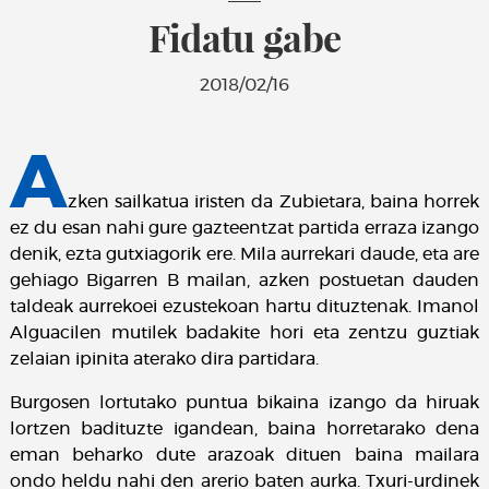
Fidatu gabe
2018/02/16
A
zken sailkatua iristen da Zubietara, baina horrek
ez du esan nahi gure gazteentzat partida erraza izango
denik, ezta gutxiagorik ere. Mila aurrekari daude, eta are
gehiago Bigarren B mailan, azken postuetan dauden
taldeak aurrekoei ezustekoan hartu dituztenak. Imanol
Alguacilen mutilek badakite hori eta zentzu guztiak
zelaian ipinita aterako dira partidara.
Burgosen lortutako puntua bikaina izango da hiruak
lortzen badituzte igandean, baina horretarako dena
eman beharko dute arazoak dituen baina mailara
ondo heldu nahi den arerio baten aurka. Txuri-urdinek