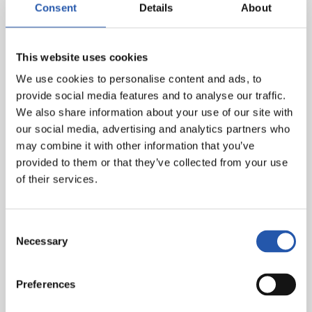
Consent
Details
About
This website uses cookies
We use cookies to personalise content and ads, to
provide social media features and to analyse our traffic.
We also share information about your use of our site with
our social media, advertising and analytics partners who
may combine it with other information that you’ve
provided to them or that they’ve collected from your use
of their services.
Consent
Necessary
Selection
Preferences