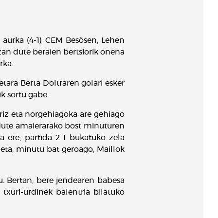
 aurka (4-1) CEM Besòsen, Lehen
izan dute beraien bertsiorik onena
rka.
tara Berta Doltraren golari esker
ik sortu gabe.
rriz eta norgehiagoka are gehiago
 dute amaierarako bost minuturen
la ere, partida 2-1 bukatuko zela
 eta, minutu bat geroago, Maillok
. Bertan, bere jendearen babesa
txuri-urdinek balentria bilatuko