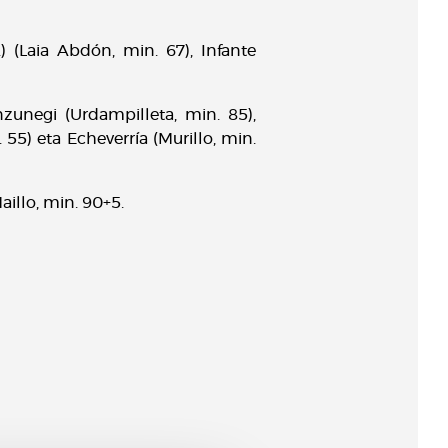
.) (Laia Abdón, min. 67), Infante
nzunegi (Urdampilleta, min. 85),
55) eta Echeverría (Murillo, min.
Maillo, min. 90+5.