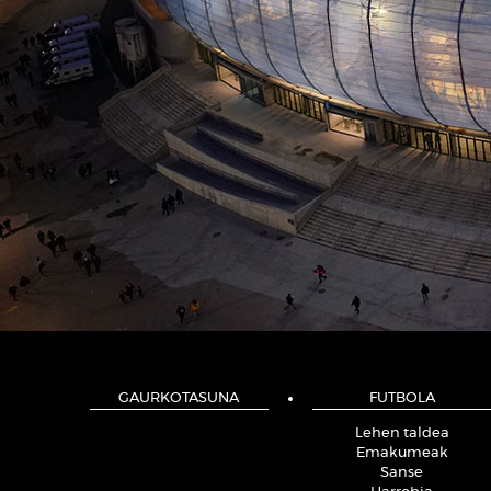
GAURKOTASUNA
FUTBOLA
Lehen taldea
Emakumeak
Sanse