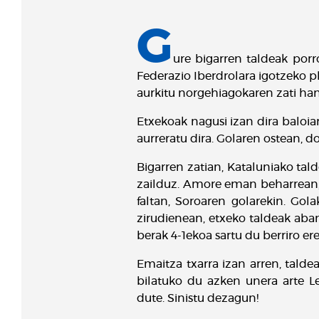
G
ure bigarren taldeak por
Federazio Iberdrolara igotzeko pl
aurkitu norgehiagokaren zati ha
Etxekoak nagusi izan dira baloia
aurreratu dira. Golaren ostean, do
Bigarren zatian, Kataluniako tal
zailduz. Amore eman beharrean, 
faltan, Soroaren golarekin. Gola
zirudienean, etxeko taldeak aban
berak 4-1ekoa sartu du berriro er
Emaitza txarra izan arren, tal
bilatuko du azken unera arte Le
dute. Sinistu dezagun!