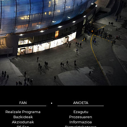
FAN
ANOETA
Realzale Programa
Ezagutu
Bazkideak
Prozesuaren
Akziodunak
Informazioa