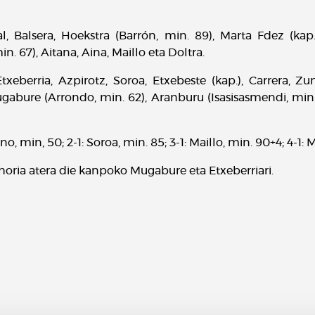
al, Balsera, Hoekstra (Barrón, min. 89), Marta Fdez (kap
n. 67), Aitana, Aina, Maillo eta Doltra.
xeberria, Azpirotz, Soroa, Etxebeste (kap.), Carrera, Zu
ugabure (Arrondo, min. 62), Aranburu (Isasisasmendi, min. 
ano, min, 50; 2-1: Soroa, min. 85; 3-1: Maillo, min. 90+4; 4-1: 
l horia atera die kanpoko Mugabure eta Etxeberriari.