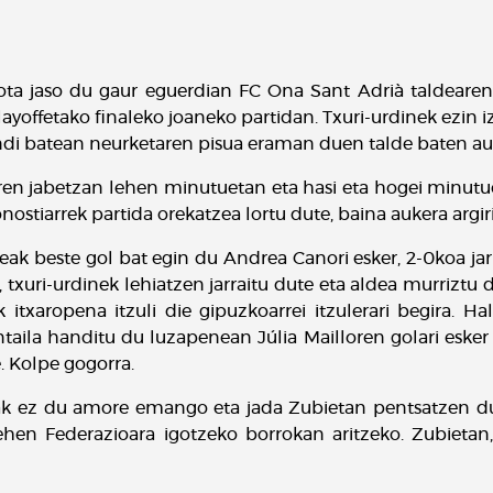
rota jaso du gaur eguerdian FC Ona Sant Adrià taldearen
ayoffetako finaleko joaneko partidan. Txuri-urdinek ezin 
ndi batean neurketaren pisua eraman duen talde baten au
ren jabetzan lehen minutuetan eta hasi eta hogei minutue
nostiarrek partida orekatzea lortu dute, baina aukera argir
deak beste gol bat egin du Andrea Canori esker, 2-0koa ja
txuri-urdinek lehiatzen jarraitu dute eta aldea murriztu
k itxaropena itzuli die gipuzkoarrei itzulerari begira. Ha
taila handitu du luzapenean Júlia Mailloren golari esker
e. Kolpe gogorra.
deak ez du amore emango eta jada Zubietan pentsatzen du
hen Federazioara igotzeko borrokan aritzeko. Zubietan, 