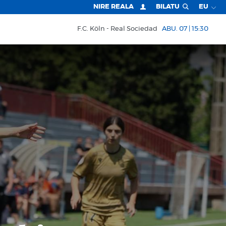
NIRE REALA
BILATU
EU
F.C. Köln
Real Sociedad
ABU. 07 | 15:30