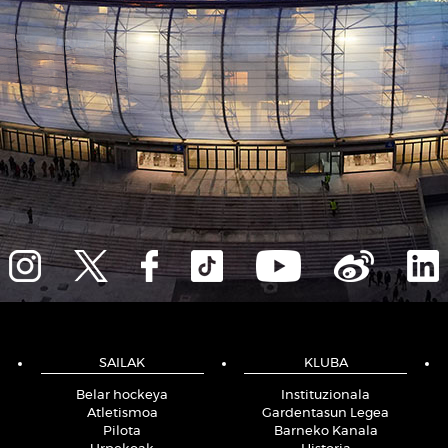
SAILAK
KLUBA
Belar hockeya
Instituzionala
Atletismoa
Gardentasun Legea
Pilota
Barneko Kanala