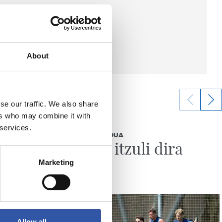
About
se our traffic. We also share
ers who may combine it with
2026/08/04
 services.
ENTRENAMENDUA
Lanera itzuli dira
Marketing
Allow all