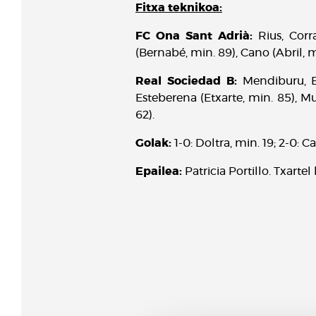
Fitxa teknikoa:
FC Ona Sant Adrià:
Rius, Corr
(Bernabé, min. 89), Cano (Abril, mi
Real Sociedad B:
Mendiburu, Et
Esteberena (Etxarte, min. 85), M
62).
Golak:
1-0: Doltra, min. 19; 2-0: C
Epailea:
Patricia Portillo. Txarte