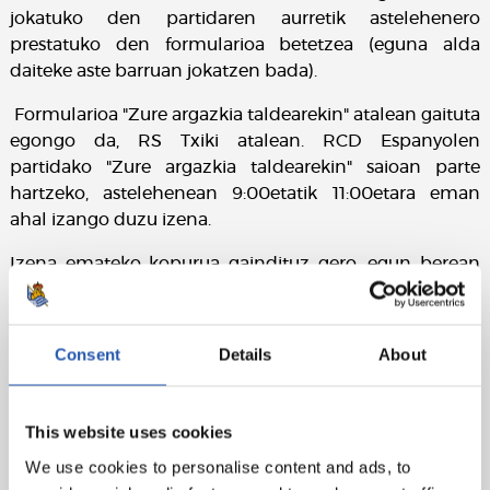
jokatuko den partidaren aurretik astelehenero
prestatuko den formularioa betetzea (eguna alda
daiteke aste barruan jokatzen bada).
Formularioa "Zure argazkia taldearekin" atalean gaituta
egongo da, RS Txiki atalean. RCD Espanyolen
partidako "Zure argazkia taldearekin" saioan parte
hartzeko, astelehenean 9:00etatik 11:00etara eman
ahal izango duzu izena.
Izena emateko kopurua gaindituz gero, egun berean
zozketa egingo da eta 25 irabazleekin harremanetan
jarriko da formularioan adierazitako posta
elektronikoaren bidez. Helbide hori webgune
Consent
Details
About
ofizialeko "RS Txiki" atalean egongo da eskuragarri.
This website uses cookies
We use cookies to personalise content and ads, to