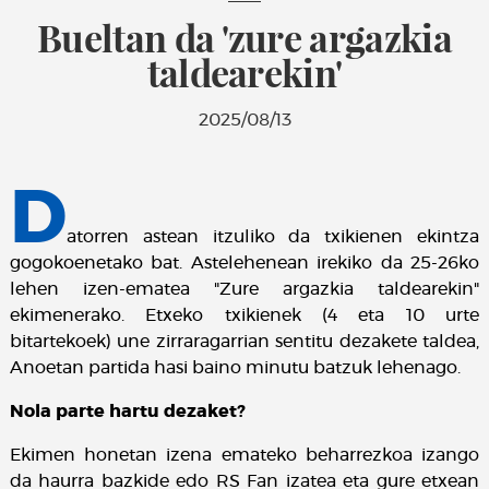
Bueltan da 'zure argazkia
taldearekin'
2025/08/13
D
atorren astean itzuliko da txikienen ekintza
gogokoenetako bat. Astelehenean irekiko da 25-26ko
lehen izen-ematea "Zure argazkia taldearekin"
ekimenerako. Etxeko txikienek (4 eta 10 urte
bitartekoek) une zirraragarrian sentitu dezakete taldea,
Anoetan partida hasi baino minutu batzuk lehenago.
Nola parte hartu dezaket?
Ekimen honetan izena emateko beharrezkoa izango
da haurra bazkide edo RS Fan izatea eta gure etxean