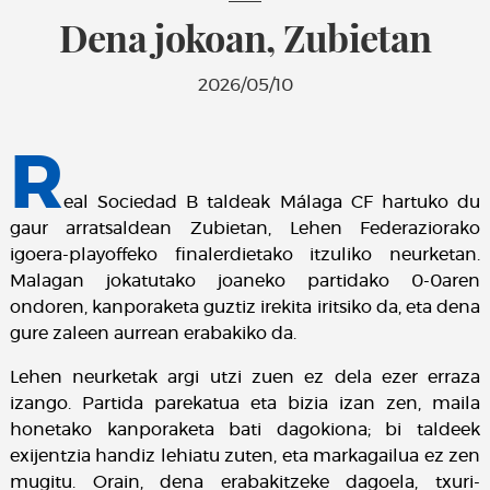
Dena jokoan, Zubietan
2026/05/10
R
eal Sociedad B taldeak Málaga CF hartuko du
gaur arratsaldean Zubietan, Lehen Federaziorako
igoera-playoffeko finalerdietako itzuliko neurketan.
Malagan jokatutako joaneko partidako 0-0aren
ondoren, kanporaketa guztiz irekita iritsiko da, eta dena
gure zaleen aurrean erabakiko da.
Lehen neurketak argi utzi zuen ez dela ezer erraza
izango. Partida parekatua eta bizia izan zen, maila
honetako kanporaketa bati dagokiona; bi taldeek
exijentzia handiz lehiatu zuten, eta markagailua ez zen
mugitu. Orain, dena erabakitzeke dagoela, txuri-