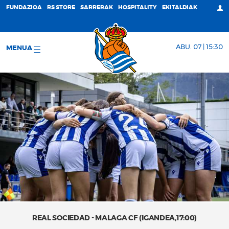
FUNDAZIOA
RS STORE
SARRERAK
HOSPITALITY
EKITALDIAK
ABU. 07 | 15:30
MENUA
REAL SOCIEDAD - MALAGA CF (IGANDEA,17:00)