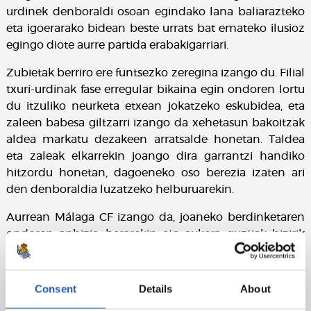
urdinek denboraldi osoan egindako lana baliarazteko
eta igoerarako bidean beste urrats bat emateko ilusioz
egingo diote aurre partida erabakigarriari.
Zubietak berriro ere funtsezko zeregina izango du. Filial
txuri-urdinak fase erregular bikaina egin ondoren lortu
du itzuliko neurketa etxean jokatzeko eskubidea, eta
zaleen babesa giltzarri izango da xehetasun bakoitzak
aldea markatu dezakeen arratsalde honetan. Taldea
eta zaleak elkarrekin joango dira garrantzi handiko
hitzordu honetan, dagoeneko oso berezia izaten ari
den denboraldia luzatzeko helburuarekin.
Aurrean Málaga CF izango da, joaneko berdinketaren
ondoren anbizio berarekin eta aukera guztiak bizirik
dituela iritsiko den aurkaria. Andaluziarrek erakutsi
zuten talde lehiakorra, sendoa eta laurogeita hamar
minututan zehar exijitzeko gai dena direla; beraz,
Consent
Details
About
realistek kontzentrazioa mantendu, nortasunez lehiatu