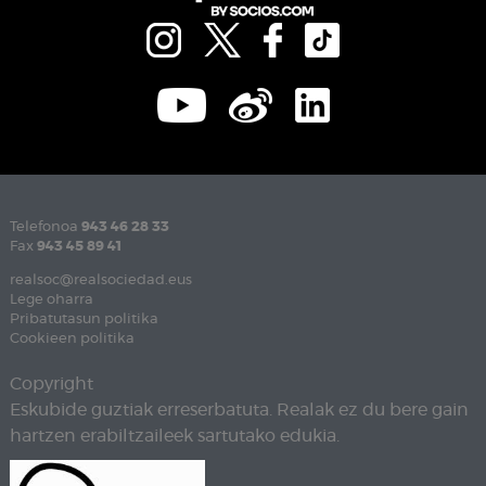
Telefonoa
943 46 28 33
Fax
943 45 89 41
realsoc@realsociedad.eus
Lege oharra
Pribatutasun politika
Cookieen politika
Copyright
Eskubide guztiak erreserbatuta. Realak ez du bere gain
hartzen erabiltzaileek sartutako edukia.