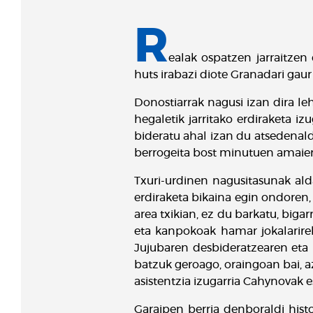
R
ealak ospatzen jarraitzen
huts irabazi diote Granadari gau
Donostiarrak nagusi izan dira leh
hegaletik jarritako erdiraketa i
bideratu ahal izan du atsedenald
berrogeita bost minutuen amaie
Txuri-urdinen nagusitasunak alda
erdiraketa bikaina egin ondoren,
area txikian, ez du barkatu, biga
eta kanpokoak hamar jokalarirek
Jujubaren desbideratzearen eta 
batzuk geroago, oraingoan bai, a
asistentzia izugarria Cahynovak 
Garaipen berria denboraldi his