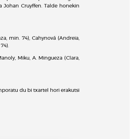
ka Johan Cruyffen. Talde honekin
aza, min. 74), Cahynová (Andreia,
 74).
 Manoly, Miku, A. Mingueza (Clara,
poratu du bi txartel hori erakutsi