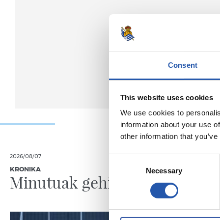
Consent
This website uses cookies
We use cookies to personalis
information about your use of
other information that you’ve
2026/08/07
2026/08/07
Consent
KRONIKA
LEHEN TALDE
Necessary
Selection
Minutuak gehitzen
Neurke
Kolon