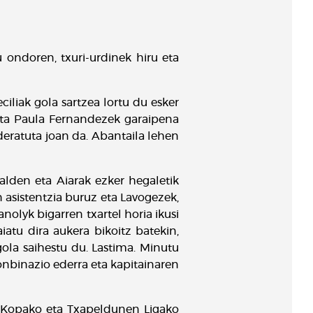
 ondoren, txuri-urdinek hiru eta
ciliak gola sartzea lortu du esker
e eta Paula Fernandezek garaipena
deratuta joan da. Abantaila lehen
ialden eta Aiarak ezker hegaletik
asistentzia buruz eta Lavogezek,
nolyk bigarren txartel horia ikusi
atu dira aukera bikoitz batekin,
ola saihestu du. Lastima. Minutu
onbinazio ederra eta kapitainaren
a Kopako eta Txapeldunen Ligako