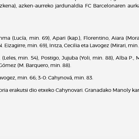
eazkena), azken-aurreko jardunaldia FC Barcelonaren aur
ma (Lucía, min. 69), Apari (kap.), Florentino, Aiara (Mor
. Eizagirre, min. 69), Intza, Cecilia eta Lavogez (Mirari, min.
 (Leles, min. 54), Postigo, Jujuba (Yoli, min. 88), Alba P.,
A. Gómez (M. Barquero, min. 88).
 Lavogez, min. 66; 3-0: Cahynová, min. 83.
oria erakutsi dio etxeko Cahynovari. Granadako Manoly kan