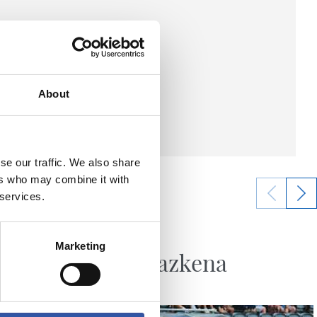
About
se our traffic. We also share
ers who may combine it with
 services.
2026/08/07
SANSE
Marketing
ilako
Udako azkena