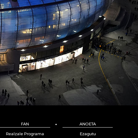
FAN
ANOETA
Realzale Programa
Ezagutu