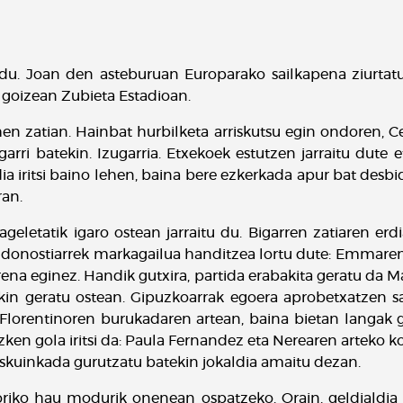
 du. Joan den asteburuan Europarako sailkapena ziurtatu
r goizean Zubieta Estadioan.
en zatian. Hainbat hurbilketa arriskutsu egin ondoren, Ce
zugarri batekin. Izugarria. Etxekoek estutzen jarraitu dut
ia iritsi baino lehen, baina bere ezkerkada apur bat desbi
ran.
geletatik igaro ostean jarraitu du. Bigarren zatiaren erd
 donostiarrek markagailua handitzea lortu dute: Emmaren 
rrena eginez. Handik gutxira, partida erabakita geratu da Ma
in geratu ostean. Gipuzkoarrak egoera aprobetxatzen sai
Florentinoren burukadaren artean, baina bietan langak g
zken gola iritsi da: Paula Fernandez eta Nerearen arteko k
eskuinkada gurutzatu batekin jokaldia amaitu dezan.
toriko hau modurik onenean ospatzeko. Orain, geldialdi