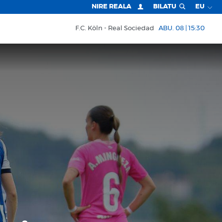
NIRE REALA
BILATU
EU
F.C. Köln
Real Sociedad
ABU. 08 | 15:30