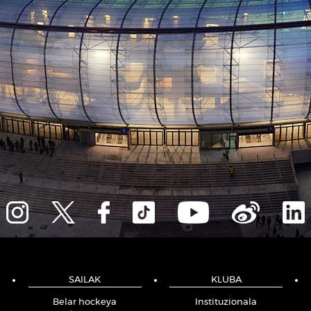
SAILAK
KLUBA
Belar hockeya
Instituzionala