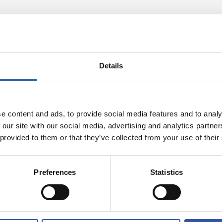
Details
e content and ads, to provide social media features and to analy
 our site with our social media, advertising and analytics partn
 provided to them or that they’ve collected from your use of their
2026/08/07
A
AURREKOA
Preferences
Statistics
ta bikoitza
Champions ma
ian
partida