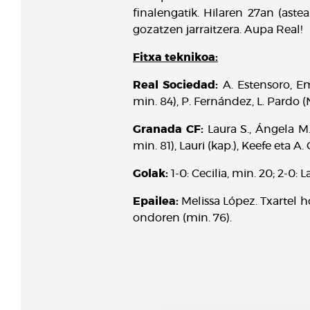
finalengatik. Hilaren 27an (ast
gozatzen jarraitzera. Aupa Real!
Fitxa teknikoa:
Real Sociedad:
A. Estensoro, Em
min. 84), P. Fernández, L. Pardo (N
Granada CF:
Laura S., Ángela M.
min. 81), Lauri (kap.), Keefe eta 
Golak:
1-0: Cecilia, min. 20; 2-0:
Epailea:
Melissa López. Txartel h
ondoren (min. 76).