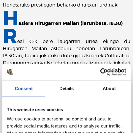
Horietarako prest egon beharko dira txuri-urdinak.
H
asiera Hirugarren Mailan (larunbata, 18:30)
R
eal C-k bere laugarren urtea ekingo du
Hirugarren Mailan asteburu honetan. Larunbatean,
18:30tan, Tabira jokatuko dute gipuzkoarrek Cultural de
Durangoren aurka. Neurketa zorrotza izango da jokalari
gazte hauen formakuntzaren fase honen lehen
urratsean.
Consent
Details
About
This website uses cookies
We use cookies to personalise content and ads, to
provide social media features and to analyse our traffic.