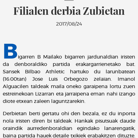
Filialen derbia Zubietan
2017/08/24
B
igarren B Mailako bigarren jardunaldian iristen
da denboraldiko partida erakargarrienetako bat.
Sansek Bilbao Athletic hartuko du larunbatean
(16:00tan) Jose Luis Orbegozo zelaian. Imanol
Alguacilen taldeak maila oneko garaipena lortu zuen
estreinekoan Lizarran eta jarraipena eman nahi izango
diote etxean zaleen laguntzarekin.
Derbietan berti gertatu ohi den bezala, ez du inporta
nola iristen diren bi taldeak. Hankak pisutsuak daude
oraindik aurredenboraldian egindako lanarengatik,
baina partida hauek detaile txikiek erabakitzen dituzte.