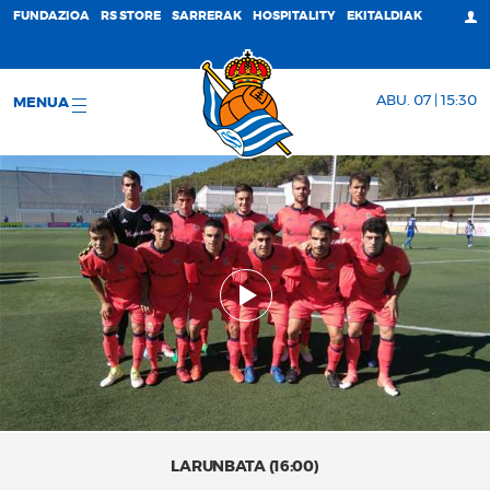
FUNDAZIOA
RS STORE
SARRERAK
HOSPITALITY
EKITALDIAK
ABU. 07 | 15:30
MENUA
LARUNBATA (16:00)