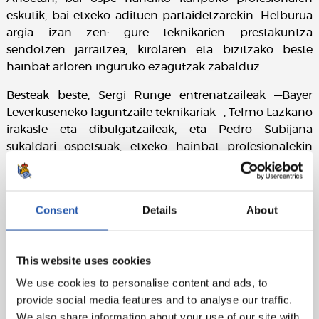
eskutik, bai etxeko adituen partaidetzarekin. Helburua
argia izan zen: gure teknikarien prestakuntza
sendotzen jarraitzea, kirolaren eta bizitzako beste
hainbat arloren inguruko ezagutzak zabalduz.
Besteak beste, Sergi Runge entrenatzaileak —Bayer
Leverkuseneko laguntzaile teknikariak—, Telmo Lazkano
irakasle eta dibulgatzaileak, eta Pedro Subijana
sukaldari ospetsuak, etxeko hainbat profesionalekin
batera, ponentzia didaktiko eta aberasgarriak eskaini
zituzten. Horien bidez, Real Sociedadeko teknikarien
prestakuntza integrala indartzen lagundu zuten.
Consent
Details
About
This website uses cookies
We use cookies to personalise content and ads, to
provide social media features and to analyse our traffic.
We also share information about your use of our site with