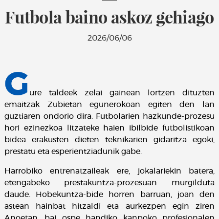
Futbola baino askoz gehiago
2026/06/06
G
ure taldeek zelai gainean lortzen dituzten
emaitzak Zubietan egunerokoan egiten den lan
guztiaren ondorio dira. Futbolarien hazkunde-prozesu
hori ezinezkoa litzateke haien ibilbide futbolistikoan
bidea erakusten dieten teknikarien gidaritza egoki,
prestatu eta esperientziadunik gabe.
Harrobiko entrenatzaileak ere, jokalariekin batera,
etengabeko prestakuntza-prozesuan murgilduta
daude. Hobekuntza-bide horren barruan, joan den
astean hainbat hitzaldi eta aurkezpen egin ziren
Anoetan, bai ospe handiko kanpoko profesionalen