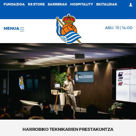
FUNDAZIOA
RS STORE
SARRERAK
HOSPITALITY
EKITALDIAK
ABU. 15 | 14:00
MENUA
HARROBIKO TEKNIKARIEN PRESTAKUNTZA