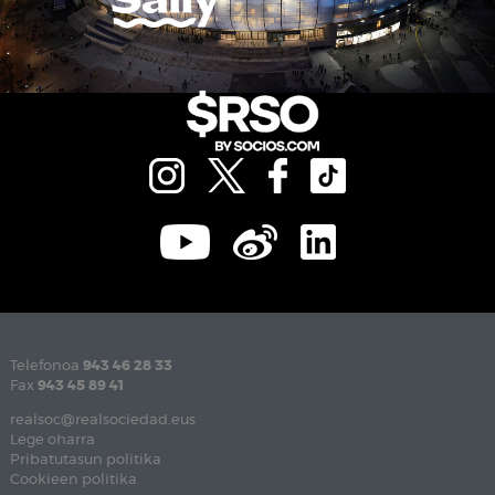
Telefonoa
943 46 28 33
Fax
943 45 89 41
realsoc@realsociedad.eus
Lege oharra
Pribatutasun politika
Cookieen politika