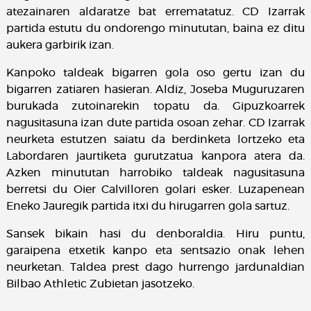
atezainaren aldaratze bat errematatuz. CD Izarrak
partida estutu du ondorengo minututan, baina ez ditu
aukera garbirik izan.
Kanpoko taldeak bigarren gola oso gertu izan du
bigarren zatiaren hasieran. Aldiz, Joseba Muguruzaren
burukada zutoinarekin topatu da. Gipuzkoarrek
nagusitasuna izan dute partida osoan zehar. CD Izarrak
neurketa estutzen saiatu da berdinketa lortzeko eta
Labordaren jaurtiketa gurutzatua kanpora atera da.
Azken minututan harrobiko taldeak nagusitasuna
berretsi du Oier Calvilloren golari esker. Luzapenean
Eneko Jauregik partida itxi du hirugarren gola sartuz.
Sansek bikain hasi du denboraldia. Hiru puntu,
garaipena etxetik kanpo eta sentsazio onak lehen
neurketan. Taldea prest dago hurrengo jardunaldian
Bilbao Athletic Zubietan jasotzeko.