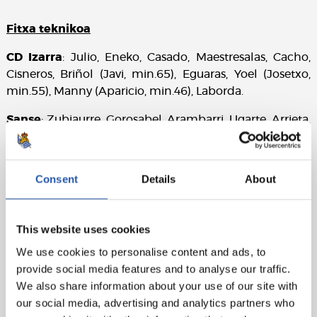
Fitxa teknikoa
CD Izarra
: Julio, Eneko, Casado, Maestresalas, Cacho,
Cisneros, Briñol (Javi, min.65), Eguaras, Yoel (Josetxo,
min.55), Manny (Aparicio, min.46), Laborda.
Sanse
: Zubiaurre, Gorosabel, Arambarri, Ugarte, Arrieta,
Sangalli (Sáenz, min.20), Olaizola, Calvillo, Capilla,
Merquelanz (Jiménez, min.77), Muguruza (Jauregi,
min.89).
Consent
Details
About
Golak
: 0-1: Joseba Muguruza, min.24; 0-2: Oier Calvillo,
min.88; 0-3: Eneko Jauregi, min.94.
This website uses cookies
Epailea
: Uson Rosel. Txartel horia erakutsi die etxeko
We use cookies to personalise content and ads, to
Eguaras, Laborda, Briñol eta Madrigaleri eta kanpoko
provide social media features and to analyse our traffic.
Ugarte, Arambarri eta Zubiaurreri. Eguarasek txartel
We also share information about your use of our site with
gorria ikusi zuen bi txartel hori ikusi ondoren.
our social media, advertising and analytics partners who