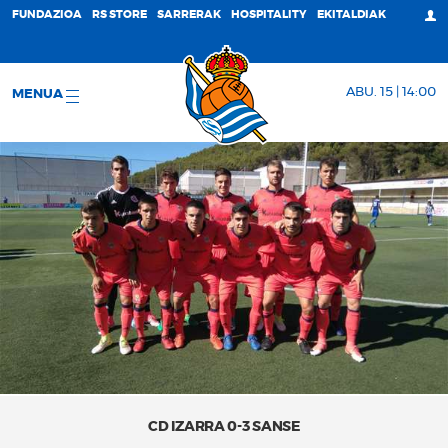
FUNDAZIOA
RS STORE
SARRERAK
HOSPITALITY
EKITALDIAK
ABU. 15 | 14:00
MENUA
CD IZARRA 0-3 SANSE