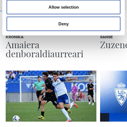
Allow selection
Deny
2026/08/08
2026/08/08
KRONIKA
SANSE
Amaiera
Zuzen
denboraldiaurreari