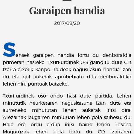
Garaipen handia
2017/08/20
S
ansek garaipen handia lortu du denboraldia
primeran hasteko. Txuri-urdinek 0-3 gainditu dute CD
Izarra etxetik kanpo. Taldeak nagusitasun handia izan
du eta gol aukerak aprobetxatu ditu denboraldiko
lehen hiru puntuak batzeko.
Txuri-urdinek oso ondo hasi dute partida. Lehen
minututik neurketaren nagusitasuna izan dute eta
aurreneko minututan lehen aukerak iritsi dira.
Atezainak laugarren minutuan lehen gola saihestu du.
Hala ere, ordu erdira iritsi baino lehen Joseba
Muguruzak lehen gola lortu du CD Izarraren