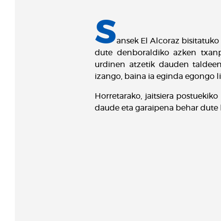
S
ansek El Alcoraz bisitatuk
dute denboraldiko azken txanpa
urdinen atzetik dauden taldeen
izango, baina ia eginda egongo li
Horretarako, jaitsiera postuekik
daude eta garaipena behar dute 