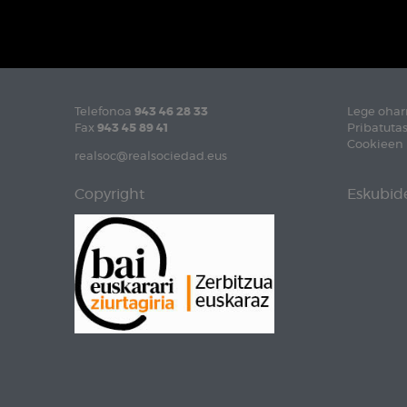
Telefonoa
943 46 28 33
Lege ohar
Fax
943 45 89 41
Pribatutas
Cookieen 
realsoc@realsociedad.eus
Copyright
Eskubide