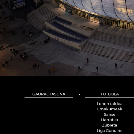
GAURKOTASUNA
FUTBOLA
Lehen taldea
Emakumeak
Sanse
Harrobia
Zubieta
Liga Genuine