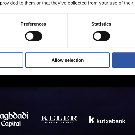
 provided to them or that they’ve collected from your use of their
Preferences
Statistics
Allow selection