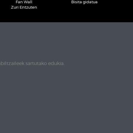
Fan Wall
Bisita gidatua
Zuri Entzuten
biltzaileek sartutako edukia.