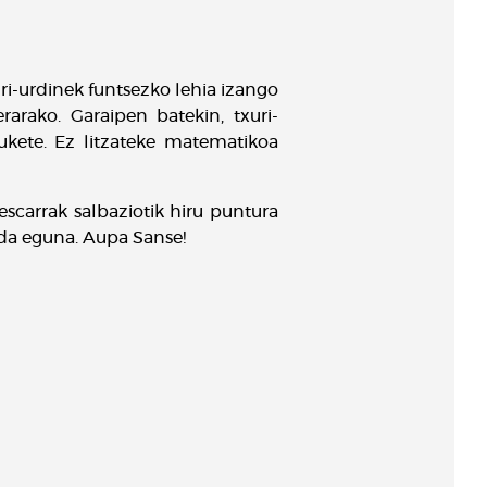
ri-urdinek funtsezko lehia izango
arako. Garaipen batekin, txuri-
ukete. Ez litzateke matematikoa
scarrak salbaziotik hiru puntura
 da eguna. Aupa Sanse!