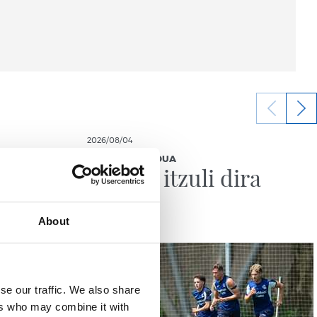
2026/08/04
ENTRENAMENDUA
Lanera itzuli dira
About
se our traffic. We also share
ers who may combine it with