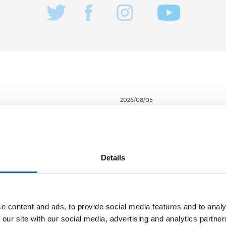
2026/08/05
A
ENTRENAMENDUA
k asko egiten
Fintzen
teen alde”
Details
e content and ads, to provide social media features and to analy
 our site with our social media, advertising and analytics partn