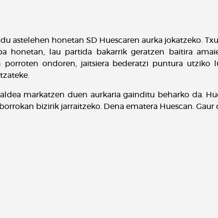
o du astelehen honetan SD Huescaren aurka jokatzeko. Txu
 honetan, lau partida bakarrik geratzen baitira amaier
 porroten ondoren, jaitsiera bederatzi puntura utziko l
tzateke.
o aldea markatzen duen aurkaria gainditu beharko da. Hue
borrokan bizirik jarraitzeko. Dena ematera Huescan. Gaur