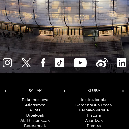
SAILAK
KLUBA
Belar hockeya
Instituzionala
Atletismoa
Gardentasun Legea
Pilota
Barneko Kanala
Urpekoak
Historia
Atal historikoak
Aliantzak
Beteranoak
Prentsa