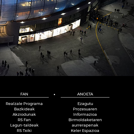
FAN
ANOETA
Realzale Programa
Ezagutu
Bazkideak
Prozesuaren
Akziodunak
Informazioa
RS Fan
Birmoldaketaren
Lagun-taldeak
aurrerapenak
RS Txiki
Keler Espazioa