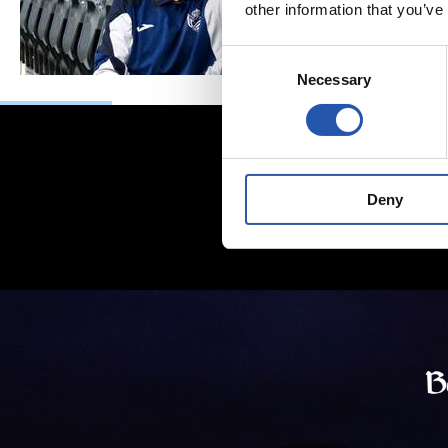
other information that you’ve
Consent
Necessary
Selection
Deny