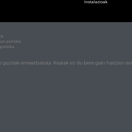
Instalazioak
ra
un politika
politika
 guztiak erreserbatuta. Realak ez du bere gain hartzen era