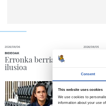
2026/08/06
2026/08/05
BIDEOAK
ELKARRIZKET
Erronka berriarekiko
“Reala
ilusioa
du gaz
Consent
This website uses cookies
We use cookies to personalis
information about your use of