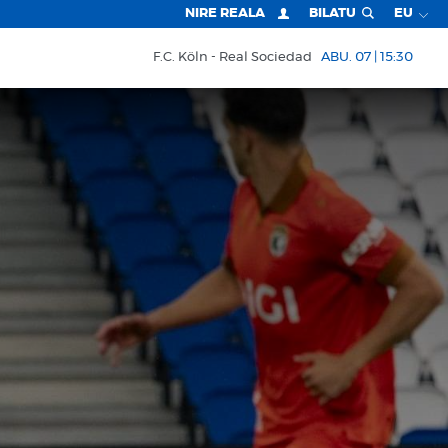
NIRE REALA
BILATU
EU
F.C. Köln
Real Sociedad
ABU. 07 | 15:30