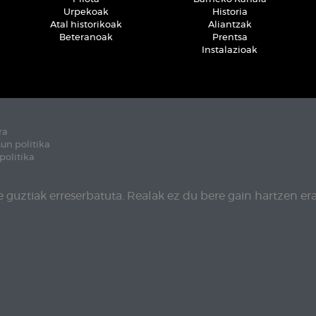
Urpekoak
Historia
Atal historikoak
Aliantzak
Beteranoak
Prentsa
Instalazioak
ra
un politika
politika
 guztiak erreserbatuta. Realak ez du bere gain hartzen era