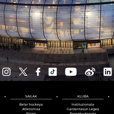
SAILAK
KLUBA
Belar hockeya
Instituzionala
Atletismoa
Gardentasun Legea
Pilota
Barneko Kanala