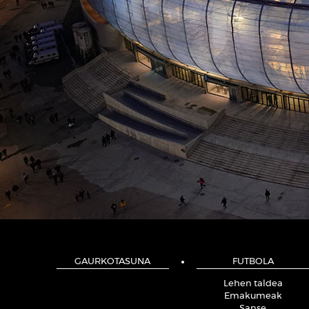
GAURKOTASUNA
FUTBOLA
Lehen taldea
Emakumeak
Sanse