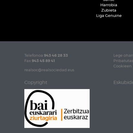
Harrobia
Zubieta
Liga Genuine
Telefonoa
943 46 28 33
Lege ohar
Fax
943 45 89 41
Pribatutas
Cookieen 
realsoc@realsociedad.eus
Copyright
Eskubide