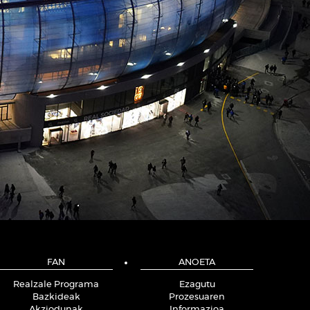
FAN
ANOETA
Realzale Programa
Ezagutu
Bazkideak
Prozesuaren
Akziodunak
Informazioa