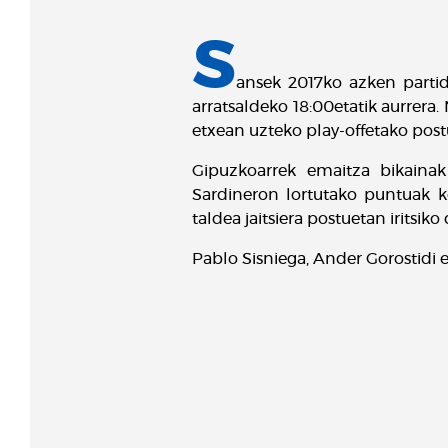
S
ansek 2017ko azken parti
arratsaldeko 18:00etatik aurrera
etxean uzteko play-offetako pos
Gipuzkoarrek emaitza bikainak
Sardineron lortutako puntuak ko
taldea jaitsiera postuetan iritsik
Pablo Sisniega, Ander Gorostidi 