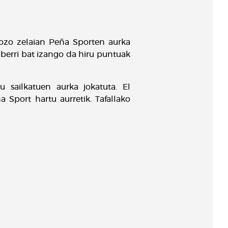
gozo zelaian Peña Sporten aurka
 berri bat izango da hiru puntuak
 sailkatuen aurka jokatuta. El
 Sport hartu aurretik. Tafallako