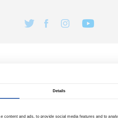
2026/07/29
FUTBOLA
ean
Intentsitatea i
Details
e content and ads, to provide social media features and to analy