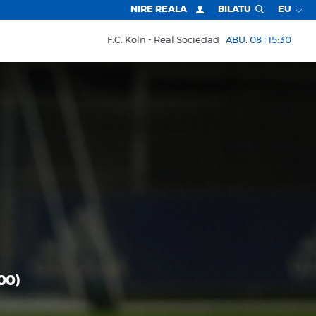
NIRE REALA
BILATU
EU
F.C. Köln
Real Sociedad
ABU. 08 | 15:30
00)