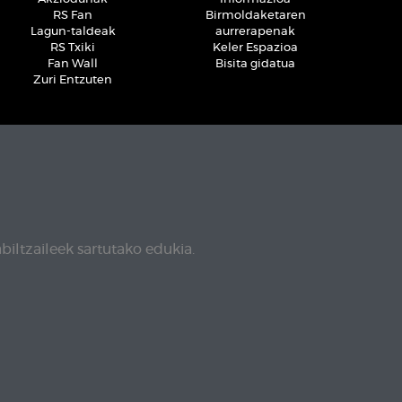
RS Fan
Birmoldaketaren
Lagun-taldeak
aurrerapenak
RS Txiki
Keler Espazioa
Fan Wall
Bisita gidatua
Zuri Entzuten
biltzaileek sartutako edukia.