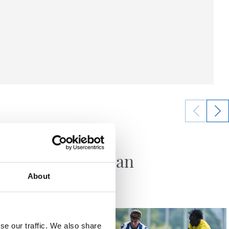
2026/07/29
SANSE
gotzen
Zuzenean
About
se our traffic. We also share