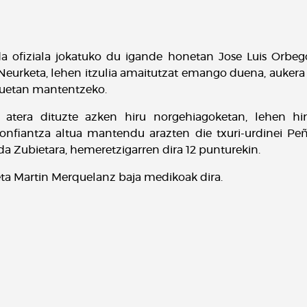
da ofiziala jokatuko du igande honetan Jose Luis Orbe
. Neurketa, lehen itzulia amaitutzat emango duena, aukera
tuetan mantentzeko.
 atera dituzte azken hiru norgehiagoketan, lehen hiru
nfiantza altua mantendu arazten die txuri-urdinei Peña
o da Zubietara, hemeretzigarren dira 12 punturekin.
eta Martin Merquelanz baja medikoak dira.