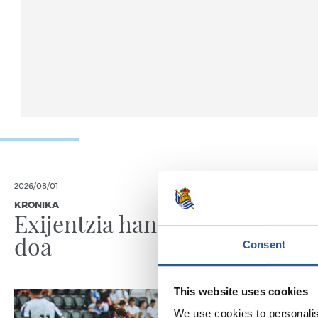
2026/08/01
2026/07/31
KRONIKA
SANSE
Exijentzia handitzen
Zuzen
doa
Consent
This website uses cookies
We use cookies to personalis