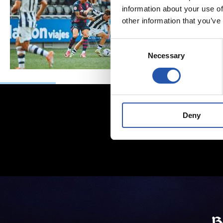
information about your use of
other information that you’ve
Consent
Necessary
Selection
Deny