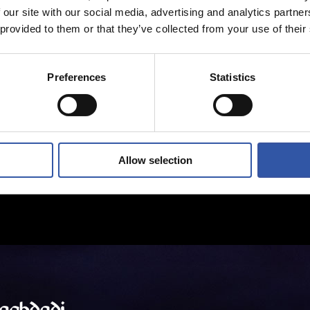
 our site with our social media, advertising and analytics partn
 provided to them or that they’ve collected from your use of their
Preferences
Statistics
Allow selection