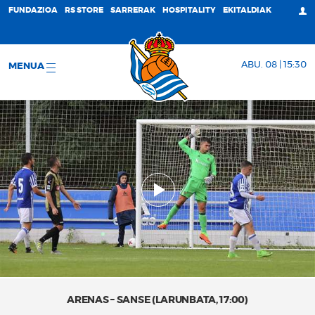
FUNDAZIOA
RS STORE
SARRERAK
HOSPITALITY
EKITALDIAK
ABU. 08 | 15:30
MENUA
ARENAS – SANSE (LARUNBATA, 17:00)