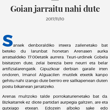
Goian jarraitu nahi dute
2017/11/10
S
ansek denboraldiko irteera zailenetako bat
beteko du larunbat honetan Arenasen aurka
arratsaldeko 17:00etatik aurrera. Txuri-urdinek Gobela
bisitatzen dute, zelai berezia bere neurri eta belar
artifizialarengatik. Gipuzkoar derbian garaile irten
ondoren, Imanol Alguacilen mutilek etxetik kanpo
gehitu nahi izango dute berriro ere sailkapenean duten
postu bikainean jarraitzeko.
Arenas multzoko talde porrokaturienetako bat da.
Bizkaitarrek ez diote partidari aurpegia galtzen, are eta
gutxiago etxean. Edozein alboko sake edo