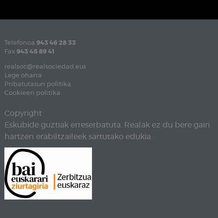
Telefonoa
943 46 28 33
Fax
943 45 89 41
realsoc@realsociedad.eus
Lege oharra
Pribatutasun politika
Cookieen politika
Copyright
Eskubide guztiak erreserbatuta. Realak ez du bere gain
hartzen erabiltzaileek sartutako edukia.