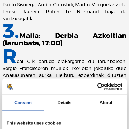
Pablo Sisniega, Ander Gorostidi, Martin Merquelanz eta
Eneko Jauregi. Robin Le Normand baja da
santzioagatik.
3.
Maila: Derbia Azkoitian
(larunbata, 17:00)
R
eal C-k partida erakargarria du larunbatean.
Sergio Franciscoren mutilek Txerloian jokatuko dute
Anaitasunaren aurka. Helburu ezberdinak dituzten
taldeak baina puntu gose berarekin. Txuri-urdinek
goian jaraitu nahi dute eta Azkoitiarrak, aldiz, beheko
postuetatik atera.
Consent
Details
About
This website uses cookies