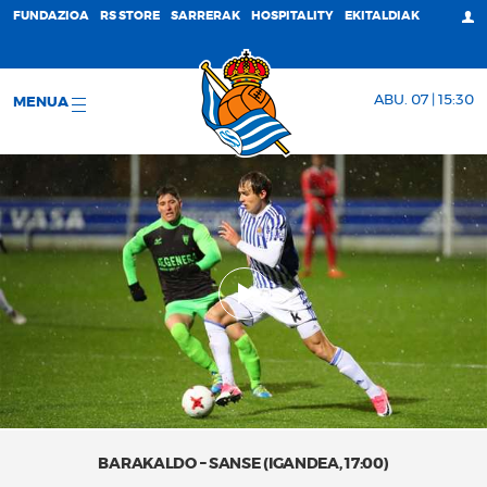
FUNDAZIOA
RS STORE
SARRERAK
HOSPITALITY
EKITALDIAK
ABU. 07 | 15:30
MENUA
BARAKALDO – SANSE (IGANDEA, 17:00)