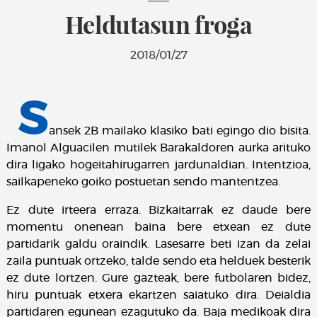
Heldutasun froga
2018/01/27
S
ansek 2B mailako klasiko bati egingo dio bisita.
Imanol Alguacilen mutilek Barakaldoren aurka arituko
dira ligako hogeitahirugarren jardunaldian. Intentzioa,
sailkapeneko goiko postuetan sendo mantentzea.
Ez dute irteera erraza. Bizkaitarrak ez daude bere
momentu onenean baina bere etxean ez dute
partidarik galdu oraindik. Lasesarre beti izan da zelai
zaila puntuak ortzeko, talde sendo eta helduek besterik
ez dute lortzen. Gure gazteak, bere futbolaren bidez,
hiru puntuak etxera ekartzen saiatuko dira. Deialdia
partidaren egunean ezagutuko da. Baja medikoak dira