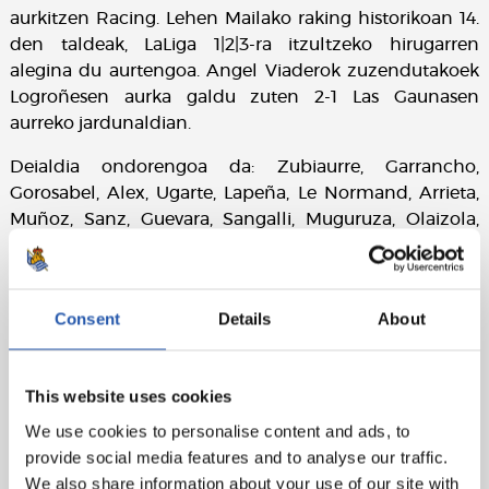
aurkitzen Racing. Lehen Mailako raking historikoan 14.
den taldeak, LaLiga 1|2|3-ra itzultzeko hirugarren
alegina du aurtengoa. Angel Viaderok zuzendutakoek
Logroñesen aurka galdu zuten 2-1 Las Gaunasen
aurreko jardunaldian.
Deialdia ondorengoa da: Zubiaurre, Garrancho,
Gorosabel, Alex, Ugarte, Lapeña, Le Normand, Arrieta,
Muñoz, Sanz, Guevara, Sangalli, Muguruza, Olaizola,
Capilla, Merquelanz, Celorrio eta Jauregi. Baja
medikoak dira Sisniega eta Gorostidi.
Consent
Details
About
This website uses cookies
We use cookies to personalise content and ads, to
provide social media features and to analyse our traffic.
We also share information about your use of our site with