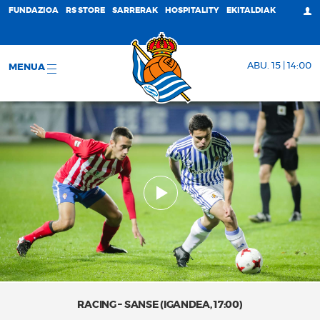
FUNDAZIOA
RS STORE
SARRERAK
HOSPITALITY
EKITALDIAK
ABU. 15 | 14:00
MENUA
RACING – SANSE (IGANDEA, 17:00)