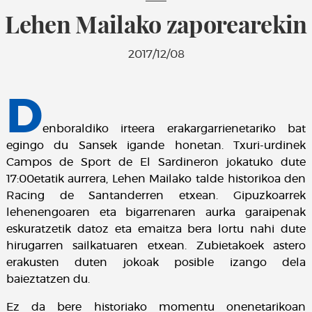
Lehen Mailako zaporearekin
2017/12/08
D
enboraldiko irteera erakargarrienetariko bat
egingo du Sansek igande honetan. Txuri-urdinek
Campos de Sport de El Sardineron jokatuko dute
17:00etatik aurrera, Lehen Mailako talde historikoa den
Racing de Santanderren etxean. Gipuzkoarrek
lehenengoaren eta bigarrenaren aurka garaipenak
eskuratzetik datoz eta emaitza bera lortu nahi dute
hirugarren sailkatuaren etxean. Zubietakoek astero
erakusten duten jokoak posible izango dela
baieztatzen du.
Ez da bere historiako momentu onenetarikoan