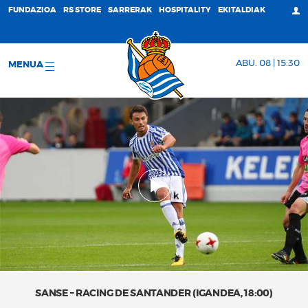
FUNDAZIOA
RS STORE
SARRERAK
HOSPITALITY
EKITALDIAK
ABU. 08 | 15:30
MENUA
SANSE – RACING DE SANTANDER (IGANDEA, 18:00)