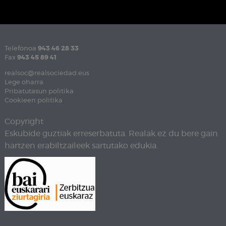
Telefonoa
943 46 28 33
Fax
943 45 89 41
realsoc@realsociedad.eus
Lege oharra
Pribatutasun politika
Cookieen politika
Copyright
Eskubide guztiak erreserbatuta. Realak ez du bere gain
hartzen erabiltzaileek sartutako edukia.