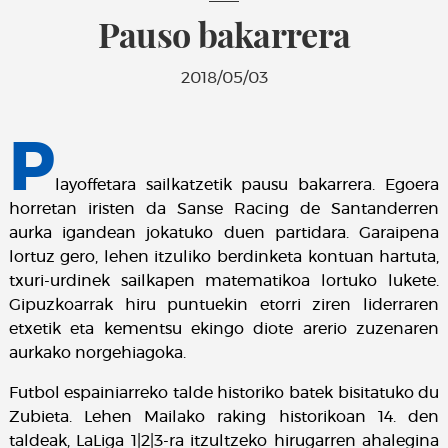
Pauso bakarrera
2018/05/03
P
layoffetara sailkatzetik pausu bakarrera. Egoera
horretan iristen da Sanse Racing de Santanderren
aurka igandean jokatuko duen partidara. Garaipena
lortuz gero, lehen itzuliko berdinketa kontuan hartuta,
txuri-urdinek sailkapen matematikoa lortuko lukete.
Gipuzkoarrak hiru puntuekin etorri ziren liderraren
etxetik eta kementsu ekingo diote arerio zuzenaren
aurkako norgehiagoka.
Futbol espainiarreko talde historiko batek bisitatuko du
Zubieta. Lehen Mailako raking historikoan 14. den
taldeak, LaLiga 1|2|3-ra itzultzeko hirugarren ahalegina