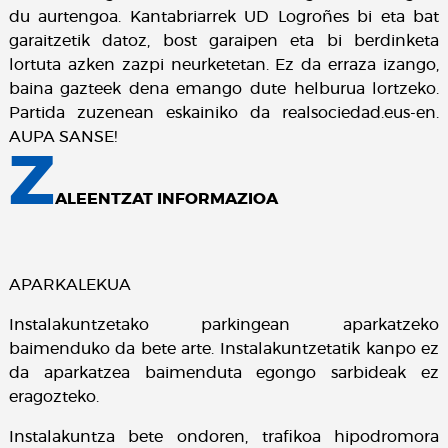
du aurtengoa. Kantabriarrek UD Logroñes bi eta bat
garaitzetik datoz, bost garaipen eta bi berdinketa
lortuta azken zazpi neurketetan. Ez da erraza izango,
baina gazteek dena emango dute helburua lortzeko.
Partida zuzenean eskainiko da realsociedad.eus-en.
AUPA SANSE!
Z
ALEENTZAT INFORMAZIOA
APARKALEKUA
Instalakuntzetako parkingean aparkatzeko
baimenduko da bete arte. Instalakuntzetatik kanpo ez
da aparkatzea baimenduta egongo sarbideak ez
eragozteko.
Instalakuntza bete ondoren, trafikoa hipodromora