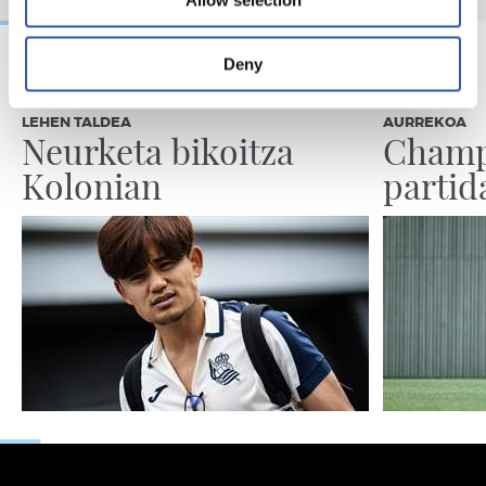
Allow selection
Deny
2026/08/07
2026/08/07
LEHEN TALDEA
AURREKOA
Neurketa bikoitza
Champ
Kolonian
partid