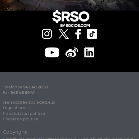
Telefonoa
943 46 28 33
Fax
943 45 89 41
realsoc@realsociedad.eus
Lege oharra
Pribatutasun politika
Cookieen politika
Copyright