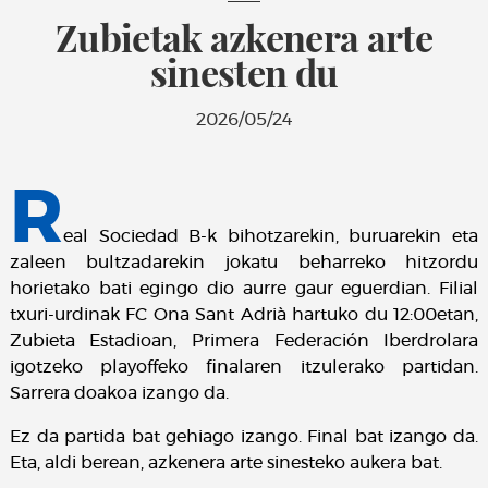
Zubietak azkenera arte
sinesten du
2026/05/24
R
eal Sociedad B-k bihotzarekin, buruarekin eta
zaleen bultzadarekin jokatu beharreko hitzordu
horietako bati egingo dio aurre gaur eguerdian. Filial
txuri-urdinak FC Ona Sant Adrià hartuko du 12:00etan,
Zubieta Estadioan, Primera Federación Iberdrolara
igotzeko playoffeko finalaren itzulerako partidan.
Sarrera doakoa izango da.
Ez da partida bat gehiago izango. Final bat izango da.
Eta, aldi berean, azkenera arte sinesteko aukera bat.