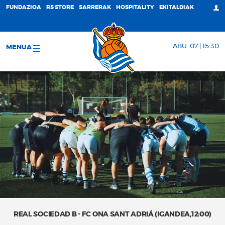
FUNDAZIOA
RS STORE
SARRERAK
HOSPITALITY
EKITALDIAK
ABU. 07 | 15:30
MENUA
REAL SOCIEDAD B - FC ONA SANT ADRIÁ (IGANDEA,12:00)