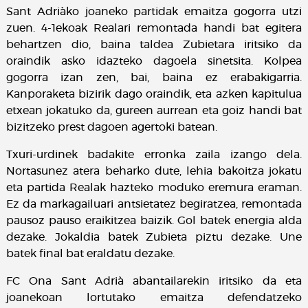
Sant Adriàko joaneko partidak emaitza gogorra utzi
zuen. 4-1ekoak Realari remontada handi bat egitera
behartzen dio, baina taldea Zubietara iritsiko da
oraindik asko idazteko dagoela sinetsita. Kolpea
gogorra izan zen, bai, baina ez erabakigarria.
Kanporaketa bizirik dago oraindik, eta azken kapitulua
etxean jokatuko da, gureen aurrean eta goiz handi bat
bizitzeko prest dagoen agertoki batean.
Txuri-urdinek badakite erronka zaila izango dela.
Nortasunez atera beharko dute, lehia bakoitza jokatu
eta partida Realak hazteko moduko eremura eraman.
Ez da markagailuari antsietatez begiratzea, remontada
pausoz pauso eraikitzea baizik. Gol batek energia alda
dezake. Jokaldia batek Zubieta piztu dezake. Une
batek final bat eraldatu dezake.
FC Ona Sant Adrià abantailarekin iritsiko da eta
joanekoan lortutako emaitza defendatzeko