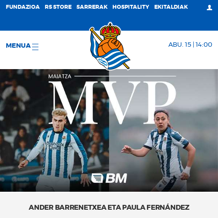
FUNDAZIOA
RS STORE
SARRERAK
HOSPITALITY
EKITALDIAK
ABU. 15 | 14:00
MENUA
ANDER BARRENETXEA ETA PAULA FERNÁNDEZ