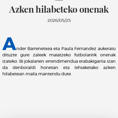
Azken hilabeteko onenak
2026/05/25
A
nder Barrenetxea eta Paula Fernandez aukeratu
dituzte gure zaleek maiatzeko futbolaririk onenak
izateko. Bi jokalarien errendimendua erabakigarria izan
da denboraldi honetan eta lehiaketako azken
hilabetean maila mantendu dute.