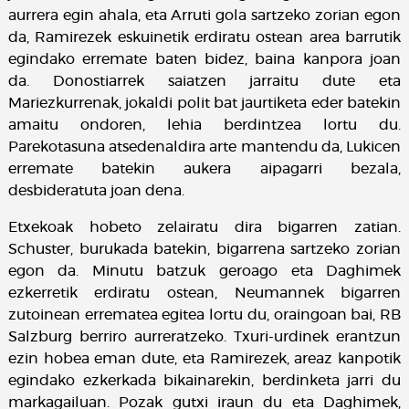
aurrera egin ahala, eta Arruti gola sartzeko zorian egon
da, Ramirezek eskuinetik erdiratu ostean area barrutik
egindako erremate baten bidez, baina kanpora joan
da. Donostiarrek saiatzen jarraitu dute eta
Mariezkurrenak, jokaldi polit bat jaurtiketa eder batekin
amaitu ondoren, lehia berdintzea lortu du.
Parekotasuna atsedenaldira arte mantendu da, Lukicen
erremate batekin aukera aipagarri bezala,
desbideratuta joan dena.
Etxekoak hobeto zelairatu dira bigarren zatian.
Schuster, burukada batekin, bigarrena sartzeko zorian
egon da. Minutu batzuk geroago eta Daghimek
ezkerretik erdiratu ostean, Neumannek bigarren
zutoinean errematea egitea lortu du, oraingoan bai, RB
Salzburg berriro aurreratzeko. Txuri-urdinek erantzun
ezin hobea eman dute, eta Ramirezek, areaz kanpotik
egindako ezkerkada bikainarekin, berdinketa jarri du
markagailuan. Pozak gutxi iraun du eta Daghimek,