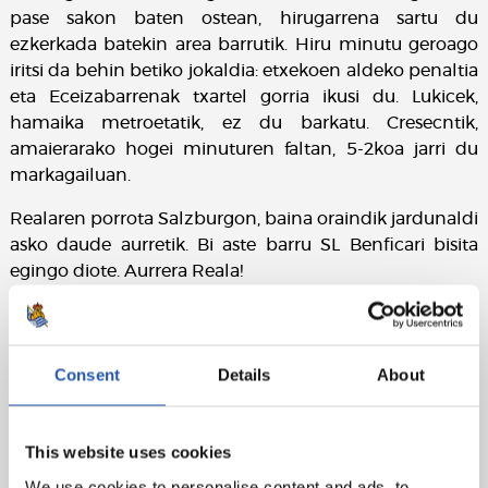
pase sakon baten ostean, hirugarrena sartu du
ezkerkada batekin area barrutik. Hiru minutu geroago
iritsi da behin betiko jokaldia: etxekoen aldeko penaltia
eta Eceizabarrenak txartel gorria ikusi du. Lukicek,
hamaika metroetatik, ez du barkatu. Cresecntik,
amaierarako hogei minuturen faltan, 5-2koa jarri du
markagailuan.
Realaren porrota Salzburgon, baina oraindik jardunaldi
asko daude aurretik. Bi aste barru SL Benficari bisita
egingo diote. Aurrera Reala!
Fitxa teknikoa:
RB Salzburg:
Oelz, Gevorgyan, Schuster (Moswitzer,
Consent
Details
About
min. 71), Mellberg, Schablas, Neto (Zikovic, min. 82),
Paumgartner (Sadeqi, min. 25), Lukic, Zeteny (kap.)
(Crescenti, min. 46), Neumann (Atiabou, min. 71) eta
This website uses cookies
Daghim.
We use cookies to personalise content and ads, to