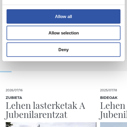
Allow all
Allow selection
Deny
2026/07/16
2025/07/18
ZUBIETA
BIDEOAK
Lehen lasterketak A
Lehen 
Jubenilarentzat
Jubeni