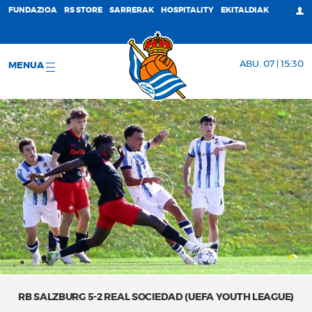
FUNDAZIOA
RS STORE
SARRERAK
HOSPITALITY
EKITALDIAK
ABU. 07 | 15:30
MENUA
RB SALZBURG 5-2 REAL SOCIEDAD (UEFA YOUTH LEAGUE)