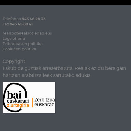
Telefonoa
943 46 28 33
Fax
943 45 89 41
realsoc@realsociedad.eus
Lege oharra
Pribatutasun politika
Cookieen politika
Copyright
Eskubide guztiak erreserbatuta. Realak ez du bere gain
hartzen erabiltzaileek sartutako edukia.