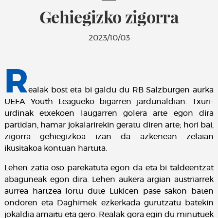
Gehiegizko zigorra
2023/10/03
R
ealak bost eta bi galdu du RB Salzburgen aurka
UEFA Youth Leagueko bigarren jardunaldian. Txuri-
urdinak etxekoen laugarren golera arte egon dira
partidan, hamar jokalarirekin geratu diren arte; hori bai,
zigorra gehiegizkoa izan da azkenean zelaian
ikusitakoa kontuan hartuta.
Lehen zatia oso parekatuta egon da eta bi taldeentzat
abaguneak egon dira. Lehen aukera argian austriarrek
aurrea hartzea lortu dute Lukicen pase sakon baten
ondoren eta Daghimek ezkerkada gurutzatu batekin
jokaldia amaitu eta gero. Realak gora egin du minutuek