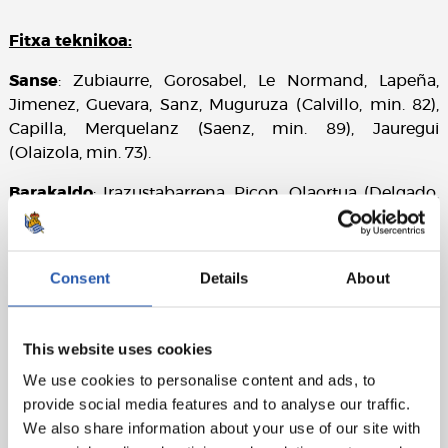
Fitxa teknikoa:
Sanse
: Zubiaurre, Gorosabel, Le Normand, Lapeña,
Jimenez, Guevara, Sanz, Muguruza (Calvillo, min. 82),
Capilla, Merquelanz (Saenz, min. 89), Jauregui
(Olaizola, min. 73).
Barakaldo
: Irazustabarrena, Picon, Olaortua (Delgado,
min. 60), Gonzalez, Pol, Iruarrizaga (Mohammed, min.
75), Cerrajera, Martinez, Oteo, Hidalgo (Vitoria, min. 60),
Buenacasa.
Consent
Details
About
Golak
: 1-0: Jauregui, min. 18; 2-0 Merquelanz, min. 26, 2-
1: Hidalgo, min. 42; 3-1 Jauregui, min. 45
This website uses cookies
Epailea
: Iosu Galech. Txartel horia erakutsi die etxeko
We use cookies to personalise content and ads, to
Merquelanzi eta kanpoko Olaortua, Iruarrizaga eta
provide social media features and to analyse our traffic.
Cerrajerari. Barakaldoko entrenatzailea kanporatu du.
We also share information about your use of our site with