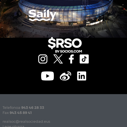
Telefonoa
943 46 28 33
Fax
943 45 89 41
realsoc@realsociedad.eus
Lege oharra