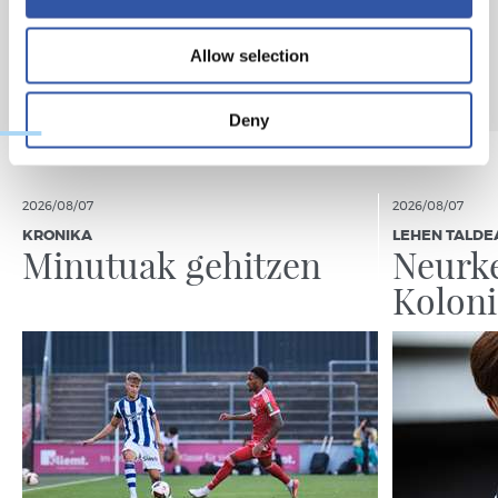
Allow selection
Deny
2026/08/07
2026/08/07
KRONIKA
LEHEN TALDE
Minutuak gehitzen
Neurke
Kolon