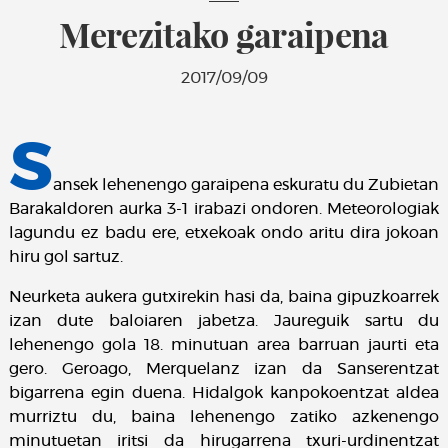
Merezitako garaipena
2017/09/09
S
ansek lehenengo garaipena eskuratu du Zubietan
Barakaldoren aurka 3-1 irabazi ondoren. Meteorologiak
lagundu ez badu ere, etxekoak ondo aritu dira jokoan
hiru gol sartuz.
Neurketa aukera gutxirekin hasi da, baina gipuzkoarrek
izan dute baloiaren jabetza. Jaureguik sartu du
lehenengo gola 18. minutuan area barruan jaurti eta
gero. Geroago, Merquelanz izan da Sanserentzat
bigarrena egin duena. Hidalgok kanpokoentzat aldea
murriztu du, baina lehenengo zatiko azkenengo
minutuetan iritsi da hirugarrena txuri-urdinentzat