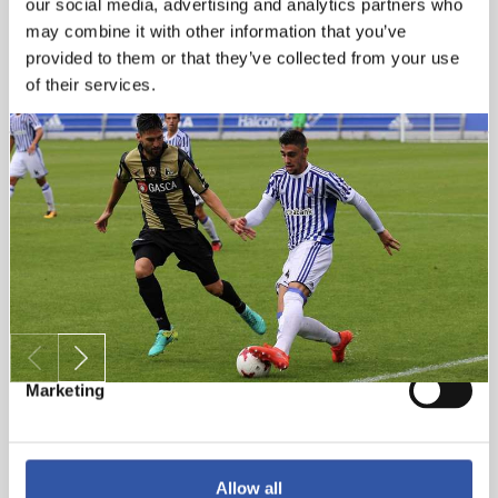
our social media, advertising and analytics partners who
may combine it with other information that you’ve
provided to them or that they’ve collected from your use
of their services.
Consent
Necessary
Selection
Preferences
Statistics
Marketing
Allow all