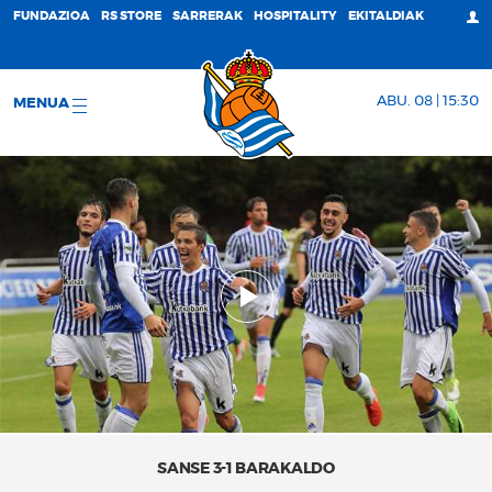
FUNDAZIOA
RS STORE
SARRERAK
HOSPITALITY
EKITALDIAK
ABU. 08 | 15:30
MENUA
SANSE 3-1 BARAKALDO