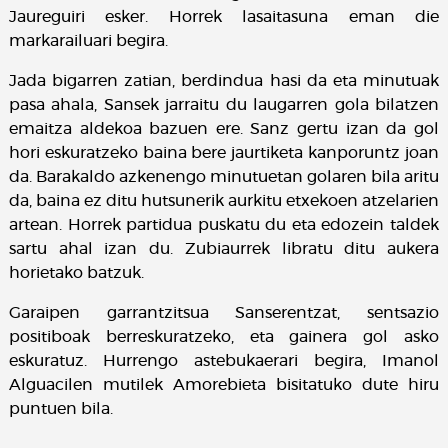
Jaureguiri esker. Horrek lasaitasuna eman die
markarailuari begira.
Jada bigarren zatian, berdindua hasi da eta minutuak
pasa ahala, Sansek jarraitu du laugarren gola bilatzen
emaitza aldekoa bazuen ere. Sanz gertu izan da gol
hori eskuratzeko baina bere jaurtiketa kanporuntz joan
da. Barakaldo azkenengo minutuetan golaren bila aritu
da, baina ez ditu hutsunerik aurkitu etxekoen atzelarien
artean. Horrek partidua puskatu du eta edozein taldek
sartu ahal izan du. Zubiaurrek libratu ditu aukera
horietako batzuk.
Garaipen garrantzitsua Sanserentzat, sentsazio
positiboak berreskuratzeko, eta gainera gol asko
eskuratuz. Hurrengo astebukaerari begira, Imanol
Alguacilen mutilek Amorebieta bisitatuko dute hiru
puntuen bila.