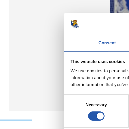
Consent
This website uses cookies
We use cookies to personalis
information about your use of
other information that you’ve
Consent
Necessary
Selection