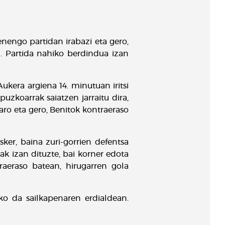
enengo partidan irabazi eta gero,
n. Partida nahiko berdindua izan
Aukera argiena 14. minutuan iritsi
zkoarrak saiatzen jarraitu dira,
aro eta gero, Benitok kontraeraso
sker, baina zuri-gorrien defentsa
k izan dituzte, bai korner edota
raeraso batean, hirugarren gola
o da sailkapenaren erdialdean.