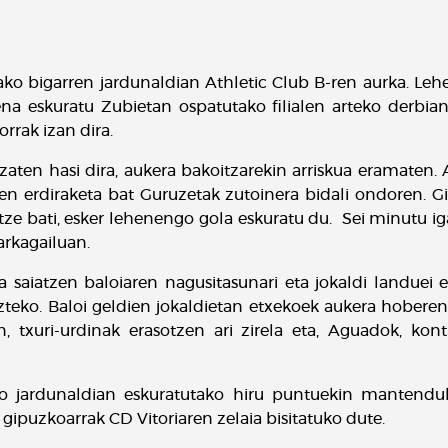
ako bigarren jardunaldian Athletic Club B-ren aurka. Leh
na eskuratu Zubietan ospatutako filialen arteko derbia
rrak izan dira.
zaten hasi dira, aukera bakoitzarekin arriskua eramaten. 
erdiraketa bat Guruzetak zutoinera bidali ondoren. Gipu
tze bati, esker lehenengo gola eskuratu du. Sei minutu ig
arkagailuan.
da saiatzen baloiaren nagusitasunari eta jokaldi landuei e
ko. Baloi geldien jokaldietan etxekoek aukera hoberena
, txuri-urdinak erasotzen ari zirela eta, Aguadok, kont
 jardunaldian eskuratutako hiru puntuekin mantenduk
 gipuzkoarrak CD Vitoriaren zelaia bisitatuko dute.