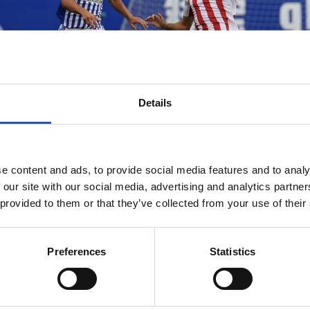
Details
e content and ads, to provide social media features and to analy
 our site with our social media, advertising and analytics partn
 provided to them or that they’ve collected from your use of their
Preferences
Statistics