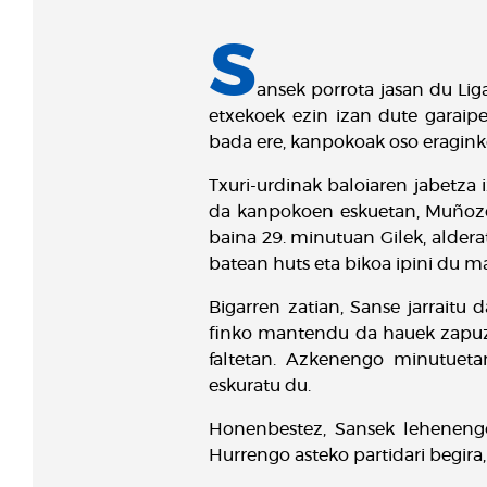
S
ansek porrota jasan du Lig
etxekoek ezin izan dute garaipe
bada ere, kanpokoak oso eraginko
Txuri-urdinak baloiaren jabetza i
da kanpokoen eskuetan, Muñozen 
baina 29. minutuan Gilek, aldera
batean huts eta bikoa ipini du m
Bigarren zatian, Sanse jarraitu 
finko mantendu da hauek zapuzte
faltetan. Azkenengo minutuetan
eskuratu du.
Honenbestez, Sansek lehenengo
Hurrengo asteko partidari begira,