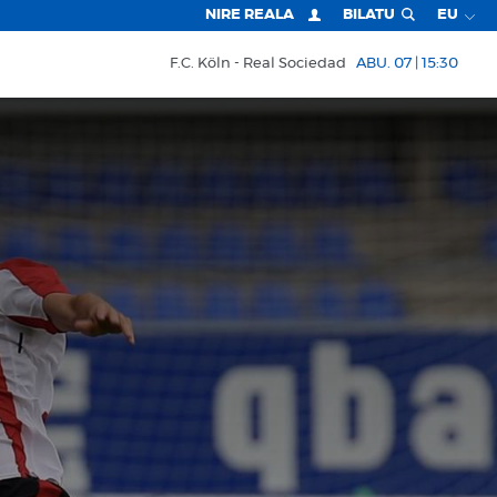
NIRE REALA
BILATU
EU
F.C. Köln
Real Sociedad
ABU. 07 | 15:30