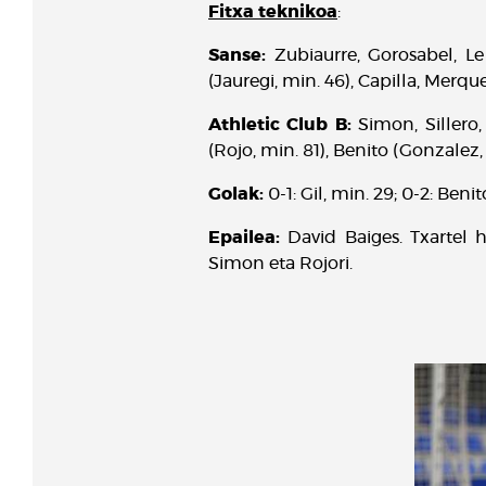
Fitxa teknikoa
:
Sanse:
Zubiaurre, Gorosabel, Le
(Jauregi, min. 46), Capilla, Merq
Athletic Club B:
Simon, Sillero
(Rojo, min. 81), Benito (Gonzalez, 
Golak:
0-1: Gil, min. 29; 0-2: Beni
Epailea:
David Baiges. Txartel 
Simon eta Rojori.