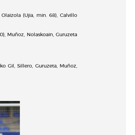
laizola (Ujia, min. 68), Calvillo
90), Muñoz, Nolaskoain, Guruzeta
o Gil, Sillero, Guruzeta, Muñoz,