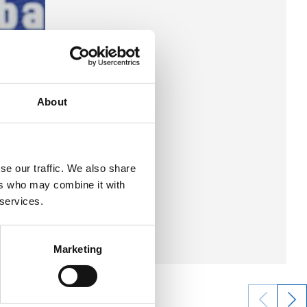
About
se our traffic. We also share
ers who may combine it with
 services.
Marketing