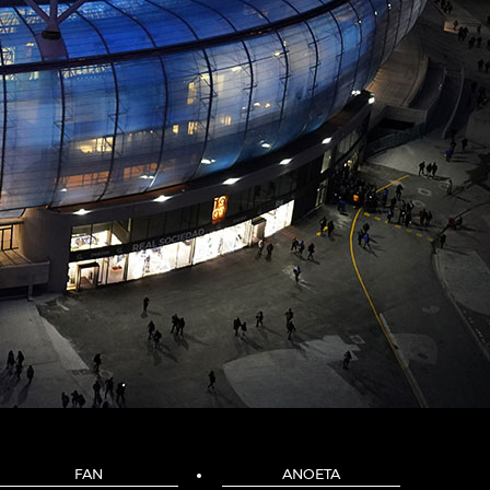
FAN
ANOETA