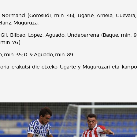
 Normand (Gorostidi, min. 46), Ugarte, Arrieta, Guevara, O
uelanz, Muguruza.
, Gil, Bilbao, Lopez, Aguado, Undabarrena (Baque, min. 
min. 76.).
to, min. 35; 0-3: Aguado, min. 89.
horia erakutsi die etxeko Ugarte y Muguruzari eta kanpok