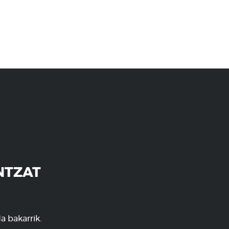
NTZAT
a bakarrik.