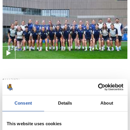
2026/07/24
KRONIKA
Lehen proba
Consent
Details
About
This website uses cookies