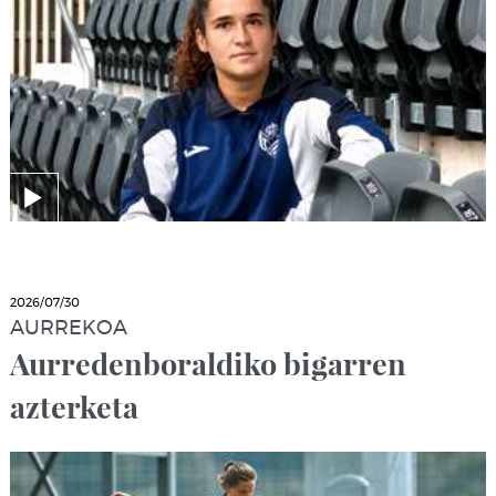
2026/07/30
AURREKOA
Aurredenboraldiko bigarren
azterketa