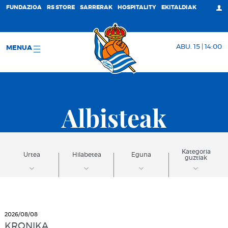
FUNDAZIOA
RS STORE
SARRERAK
HOSPITALITY
EKITALDIAK
ABU. 15 | 14:00
MENUA
Albisteak
Kategoria
Urtea
Hilabetea
Eguna
guztiak
2026/08/08
KRONIKA