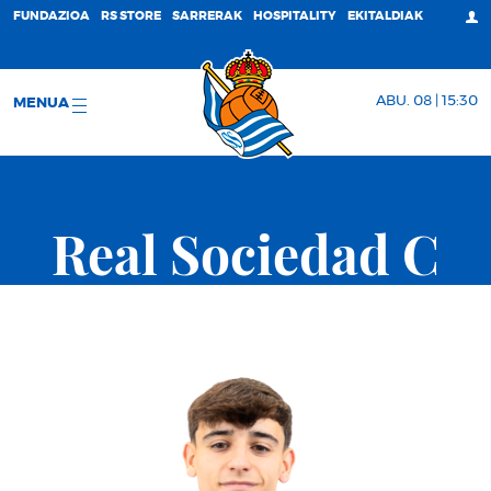
FUNDAZIOA
RS STORE
SARRERAK
HOSPITALITY
EKITALDIAK
ABU. 08 | 15:30
MENUA
Real Sociedad C