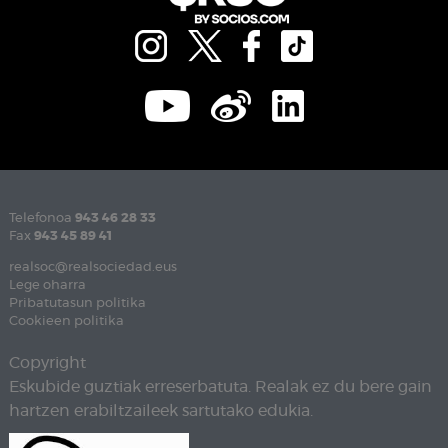
Telefonoa
943 46 28 33
Fax
943 45 89 41
realsoc@realsociedad.eus
Lege oharra
Pribatutasun politika
Cookieen politika
Copyright
Eskubide guztiak erreserbatuta. Realak ez du bere gain
hartzen erabiltzaileek sartutako edukia.