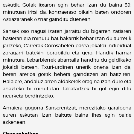
eskutik. Golak itxaron egin behar izan du baina 39.
minutuan iritsi da, kontraeraso bikain baten ondoren
Astiazaranek Aznar gainditu duenean.
Sansek oso nagusi izaten jarraitu du bigarren zatiaren
hasieran eta minutu bat bakarrik behar izan du aurretik
jartzeko, Carrerak Gorosabelen pasea jokaldi indibidual
zoragarri batekin borobildu eta gero. Handik hamar
minutura, Lebarbierrek abantaila handitu du geldikako
jokaldi batean. Txuri-urdinen unerik onena izan da,
beren arerioa goitik behera gainditzen ari baitziren.
Hala ere, andaluziarren aldaketek eragina izan dute eta
ahazteko bi minututan Tabatadzek bi gol egin ditu
neurketa berdintzeko.
Amaiera gogorra Sanserentzat, merezitako garaipena
euren eskutan izan baitute baina ihes egin baitie
azkenean.