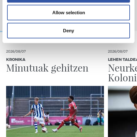
Allow selection
Deny
2026/08/07
2026/08/07
KRONIKA
LEHEN TALDE
Minutuak gehitzen
Neurke
Kolon