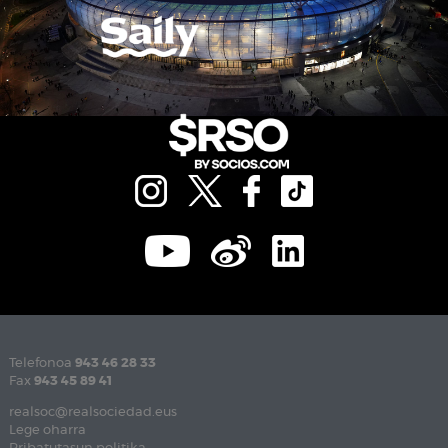
Telefonoa
943 46 28 33
Fax
943 45 89 41
realsoc@realsociedad.eus
Lege oharra