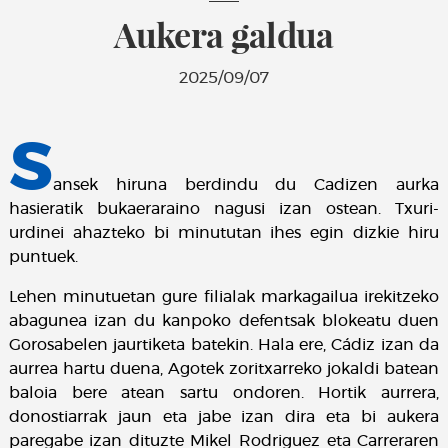
Aukera galdua
2025/09/07
S
ansek hiruna berdindu du Cadizen aurka
hasieratik bukaeraraino nagusi izan ostean. Txuri-
urdinei ahazteko bi minututan ihes egin dizkie hiru
puntuek.
Lehen minutuetan gure filialak markagailua irekitzeko
abagunea izan du kanpoko defentsak blokeatu duen
Gorosabelen jaurtiketa batekin. Hala ere, Cádiz izan da
aurrea hartu duena, Agotek zoritxarreko jokaldi batean
baloia bere atean sartu ondoren. Hortik aurrera,
donostiarrak jaun eta jabe izan dira eta bi aukera
paregabe izan dituzte Mikel Rodriguez eta Carreraren