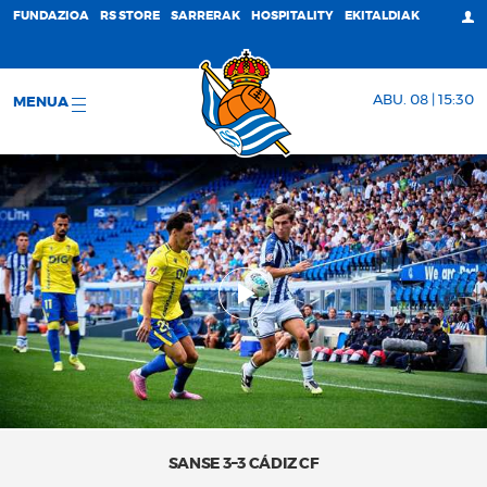
FUNDAZIOA
RS STORE
SARRERAK
HOSPITALITY
EKITALDIAK
ABU. 08 | 15:30
MENUA
SANSE 3–3 CÁDIZ CF