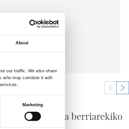
About
se our traffic. We also share
ers who may combine it with
 services.
2026/08/06
Marketing
BIDEOAK
Erronka berriarekiko
ilusioa