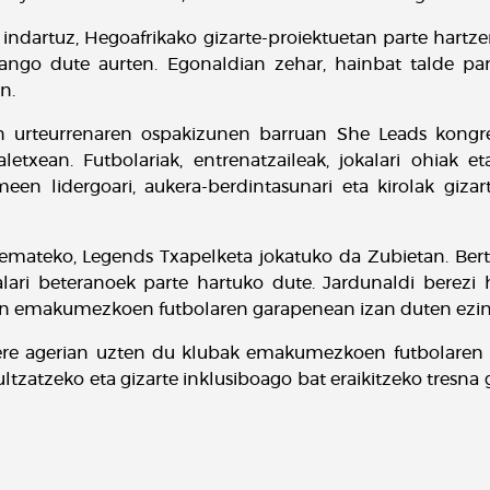
 indartuz, Hegoafrikako gizarte-proiektuetan parte hartz
izango dute aurten. Egonaldian zehar, hainbat talde par
n.
n urteurrenaren ospakizunen barruan She Leads kongre
txean. Futbolariak, entrenatzaileak, jokalari ohiak et
een lidergoari, aukera-berdintasunari eta kirolak gizar
 emateko, Legends Txapelketa jokatuko da Zubietan. Bert
kalari beteranoek parte hartuko dute. Jardunaldi berez
tan emakumezkoen futbolaren garapenean izan duten ezin
 ere agerian uzten du klubak emakumezkoen futbolaren s
ultzatzeko eta gizarte inklusiboago bat eraikitzeko tresna