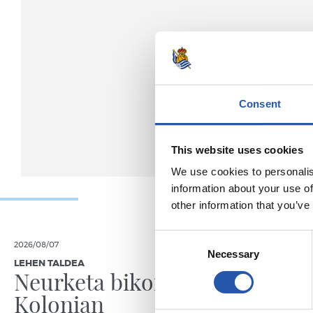
Consent
This website uses cookies
We use cookies to personalis
information about your use of
other information that you’ve
Consent
2026/08/07
2026/08/07
Necessary
Selection
LEHEN TALDEA
AURREKOA
Neurketa bikoitza
Champ
Kolonian
partid