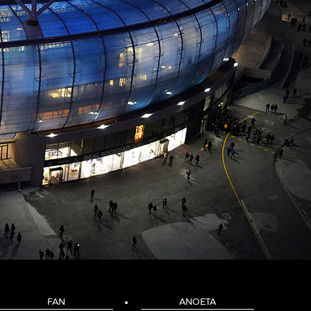
FAN
ANOETA