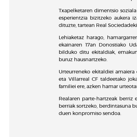
Txapelketaren dimentsio soziala
esperientzia bizitzeko aukera 
dituzte, tartean Real Sociedadeki
Lehiaketaz harago, hamargarre
ekainaren 17an Donostiako Udale
bilduko ditu ekitaldiak, emakum
buruz hausnartzeko.
Urteurreneko ekitaldiei amaiera
eta Villarreal CF taldeetako jo
familiei ere, azken hamar urteo
Realaren parte-hartzeak berriz
berriak sortzeko, berdintasuna b
duen konpromiso sendoa.