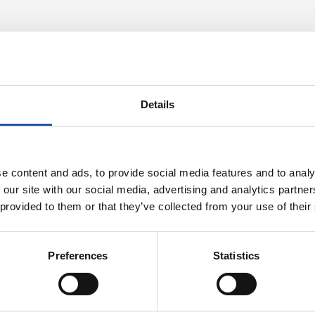
Details
e content and ads, to provide social media features and to analy
 our site with our social media, advertising and analytics partn
 provided to them or that they’ve collected from your use of their
2026/08/07
Preferences
Statistics
SANSE
ions mailako
Udako azkena
a