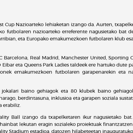
ist Cup Nazioarteko lehiaketan izango da. Aurten, txapel
 futbolaren nazioarteko erreferente nagusietako bat del
darribian, eta Europako emakumezkoen futbolaren klub es
FC Barcelona, Real Madrid, Manchester United, Sporting C
Eibar eta Queens Park Ladies taldeek ere hartuko dute p
honek emakumezkoen futbolaren garapenarekin eta naz
jokalari baino gehiagok eta 80 klubek baino gehiago
k harago, berdintasuna, inklusioa eta garapen soziala sust
 erabiliz.
lity Ball izango da txapelketaren ikur nagusietako bat.
inbat lekutan eragin sozialeko proiektuak finantzatzen 
ality Stadium estadioa, datozen hilabeteetan inauguratuk