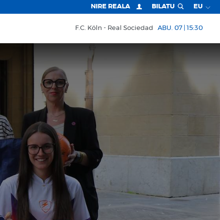
NIRE REALA
BILATU
EU
F.C. Köln
Real Sociedad
ABU. 07 | 15:30