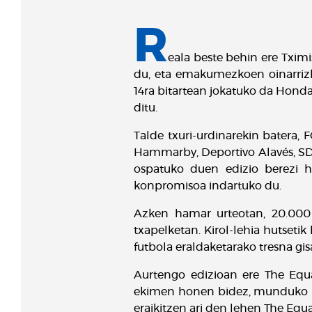
R
eala beste behin ere Txim
du, eta emakumezkoen oinarrizko
14ra bitartean jokatuko da Hon
ditu.
Talde txuri-urdinarekin batera, 
Hammarby, Deportivo Alavés, SD 
ospatuko duen edizio berezi 
konpromisoa indartuko du.
Azken hamar urteotan, 20.000 
txapelketan. Kirol-lehia hutseti
futbola eraldaketarako tresna gisa
Aurtengo edizioan ere The Equa
ekimen honen bidez, munduko ha
eraikitzen ari den lehen The Equ