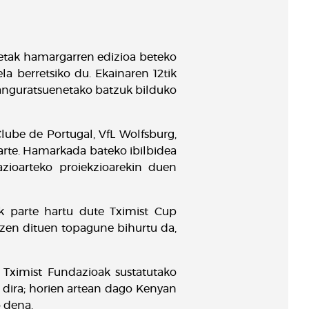
ketak hamargarren edizioa beteko
a berretsiko du. Ekainaren 12tik
anguratsuenetako batzuk bilduko
lube de Portugal, VfL Wolfsburg,
arte. Hamarkada bateko ibilbidea
ioarteko proiekzioarekin duen
k parte hartu dute Tximist Cup
atzen dituen topagune bihurtu da,
 Tximist Fundazioak sustatutako
dira; horien artean dago Kenyan
o dena.