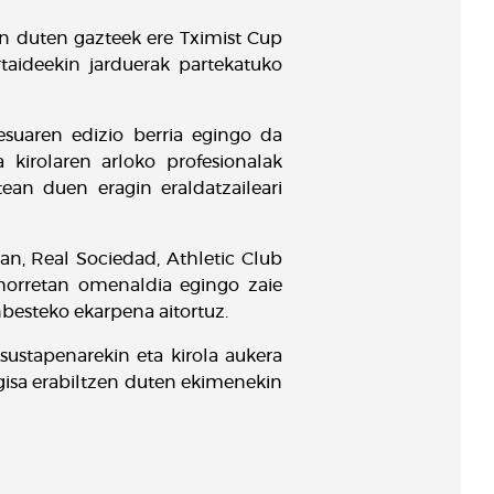
en duten gazteek ere Tximist Cup
taideekin jarduerak partekatuko
suaren edizio berria egingo da
a kirolaren arloko profesionalak
tean duen eragin eraldatzaileari
an, Real Sociedad, Athletic Club
i horretan omenaldia egingo zaie
besteko ekarpena aitortuz.
ustapenarekin eta kirola aukera
 gisa erabiltzen duten ekimenekin