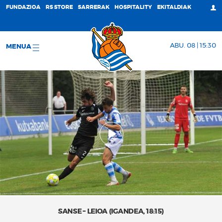
FUNDAZIOA
RS STORE
SARRERAK
HOSPITALITY
EKITALDIAK
ABU. 08 | 15:30
MENUA
SANSE – LEIOA (IGANDEA, 18:15)