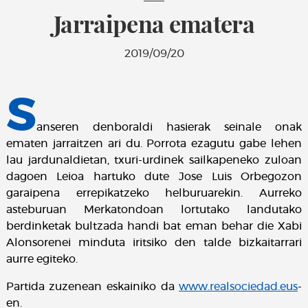
Jarraipena ematera
2019/09/20
S
anseren denboraldi hasierak seinale onak
ematen jarraitzen ari du. Porrota ezagutu gabe lehen
lau jardunaldietan, txuri-urdinek sailkapeneko zuloan
dagoen Leioa hartuko dute Jose Luis Orbegozon
garaipena errepikatzeko helburuarekin. Aurreko
asteburuan Merkatondoan lortutako landutako
berdinketak bultzada handi bat eman behar die Xabi
Alonsorenei minduta iritsiko den talde bizkaitarrari
aurre egiteko.
Partida zuzenean eskainiko da
www.realsociedad.eus
-
en.