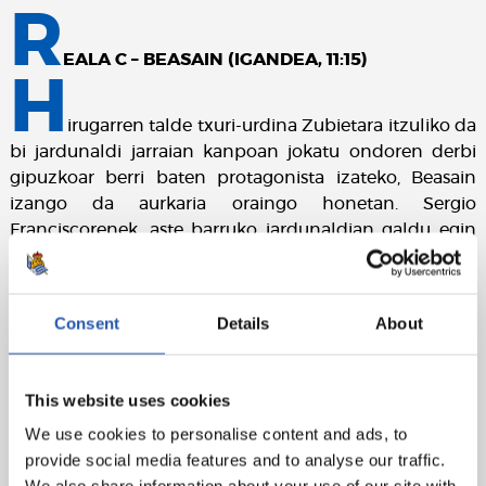
R
EALA C – BEASAIN (IGANDEA, 11:15)
H
irugarren talde txuri-urdina Zubietara itzuliko da
bi jardunaldi jarraian kanpoan jokatu ondoren derbi
gipuzkoar berri baten protagonista izateko, Beasain
izango da aurkaria oraingo honetan. Sergio
Franciscorenek, aste barruko jardunaldian galdu egin
ondoren Gernikan, orain arte lortu ez duten lehen
garaipena bilatuko dute
Consent
Details
About
This website uses cookies
We use cookies to personalise content and ads, to
provide social media features and to analyse our traffic.