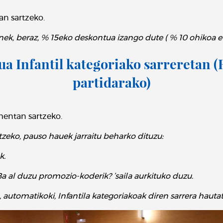
an sartzeko.
ek, beraz, % 15eko deskontua izango dute ( % 10 ohikoa et
a Infantil kategoriako sarreretan 
partidarako)
mentan sartzeko.
zeko, pauso hauek jarraitu beharko dituzu:
k.
a al duzu promozio-koderik? ’saila aurkituko duzu.
automatikoki, Infantila kategoriakoak diren sarrera hauta