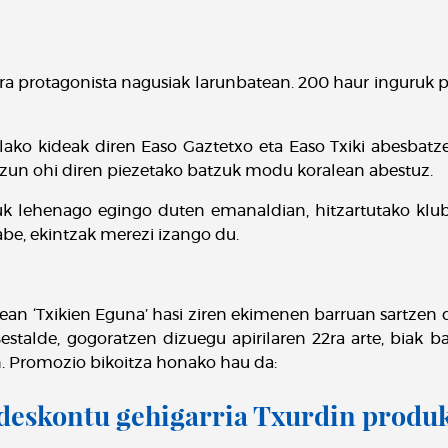
ira protagonista nagusiak larunbatean. 200 haur inguruk p
lako kideak diren Easo Gaztetxo eta Easo Txiki abesbatz
zun ohi diren piezetako batzuk modu koralean abestuz.
uk lehenago egingo duten emanaldian, hitzartutako klu
abe, ekintzak merezi izango du.
an ‘Txikien Eguna’ hasi ziren ekimenen barruan sartzen d
Bestalde, gogoratzen dizuegu apirilaren 22ra arte, biak 
. Promozio bikoitza honako hau da:
deskontu gehigarria Txurdin produ