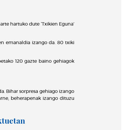
arte hartuko dute ‘Txikien Eguna’
en emanaldia izango da. 80 txiki
betako 120 gazte baino gehiagok
a. Bihar sorpresa gehiago izango
barne, beherapenak izango dituzu
ktuetan