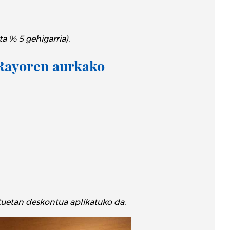
a % 5 gehigarria).
(Rayoren aurkako
tuetan deskontua aplikatuko da.