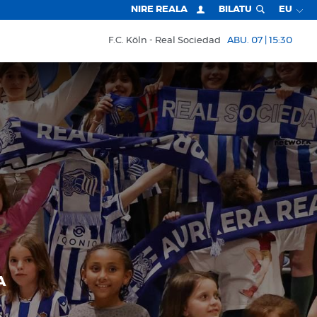
NIRE REALA
BILATU
EU
F.C. Köln
Real Sociedad
ABU. 07 | 15:30
A