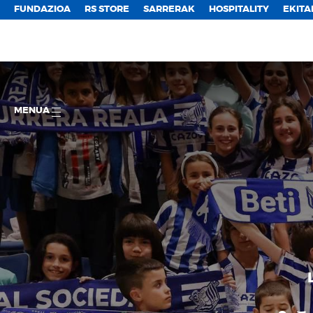
FUNDAZIOA
RS STORE
SARRERAK
HOSPITALITY
EKITA
MENUA