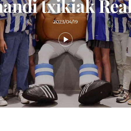
handi txikiak Rea
2023/04/19