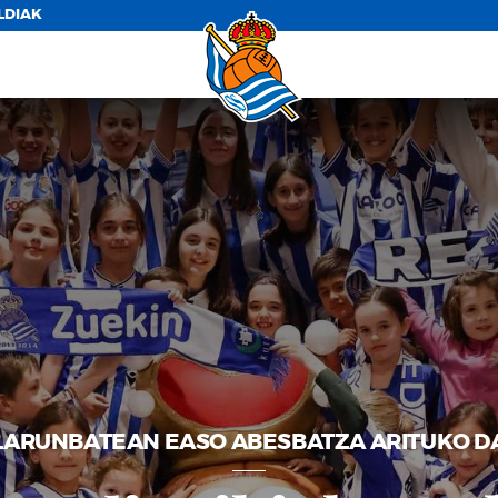
LDIAK
LARUNBATEAN EASO ABESBATZA ARITUKO D