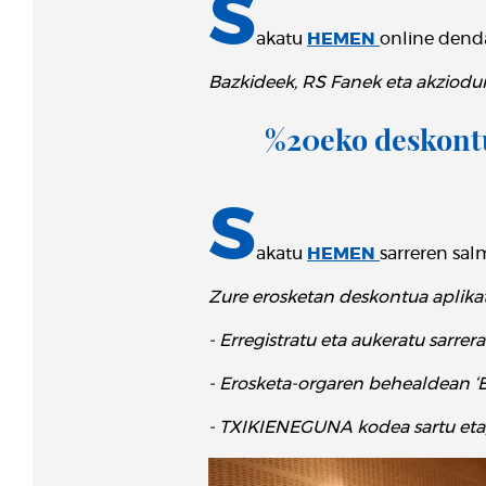
S
akatu
HEMEN
online dend
Bazkideek, RS Fanek eta akziodun
%20eko deskontu
S
akatu
HEMEN
sarreren sal
Zure erosketan deskontua aplikat
- Erregistratu eta aukeratu sarrera
- Erosketa-orgaren behealdean ‘B
- TXIKIENEGUNA kodea sartu eta, 