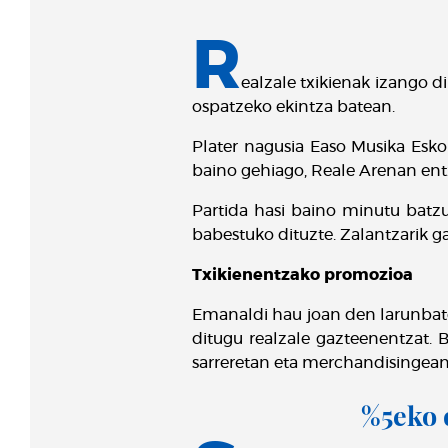
R
ealzale txikienak izango d
ospatzeko ekintza batean.
Plater nagusia Easo Musika Esko
baino gehiago, Reale Arenan ent
Partida hasi baino minutu batz
babestuko dituzte. Zalantzarik g
Txikienentzako promozioa
Emanaldi hau joan den larunbate
ditugu realzale gazteenentzat. 
sarreretan eta merchandisingean
%5eko 