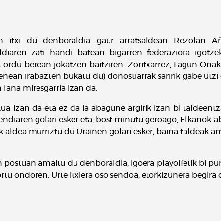
n itxi du denboraldia gaur arratsaldean Rezolan Añ
naldiaren zati handi batean bigarren federaziora igot
 ordu berean jokatzen baitziren. Zoritxarrez, Lagun Ona
enean irabazten bukatu du) donostiarrak saririk gabe utzi 
 lana miresgarria izan da.
ua izan da eta ez da ia abagune argirik izan bi taldeentza
ndiaren golari esker eta, bost minutu geroago, Elkanok a
aldea murriztu du Urainen golari esker, baina taldeak am
n postuan amaitu du denboraldia, igoera playoffetik bi p
rtu ondoren. Urte itxiera oso sendoa, etorkizunera begira