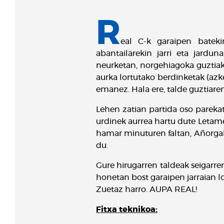
R
eal C-k garaipen bateki
abantailarekin jarri eta jardu
neurketan, norgehiagoka guztiak
aurka lortutako berdinketak (azk
emanez. Hala ere, talde guztiaren
Lehen zatian partida oso parekat
urdinek aurrea hartu dute Letame
hamar minuturen faltan, Añorgak 
du.
Gure hirugarren taldeak seigarre
honetan bost garaipen jarraian lo
Zuetaz harro. AUPA REAL!
Fitxa teknikoa: