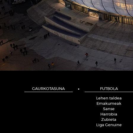
GAURKOTASUNA
FUTBOLA
Lehen taldea
Emakumeak
Sanse
Harrobia
Zubieta
Liga Genuine