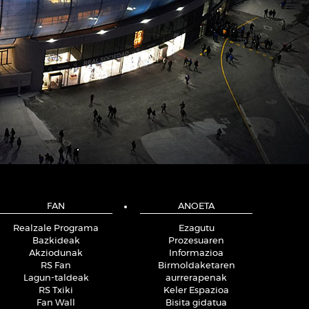
FAN
ANOETA
Realzale Programa
Ezagutu
Bazkideak
Prozesuaren
Akziodunak
Informazioa
RS Fan
Birmoldaketaren
Lagun-taldeak
aurrerapenak
RS Txiki
Keler Espazioa
Fan Wall
Bisita gidatua