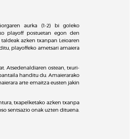
orgaren aurka (1-2) bi goleko
zeko playoff postuetan egon den
k taldeak azken txanpan Leioaren
ditu, playoffeko ametsari amaiera
t. Atsedenaldiaren ostean, txuri-
bantaila handitu du. Amaierarako
aierara arte emaitza eusten jakin
untura, txapelketako azken txanpa
 oso sentsazio onak uzten dituena.