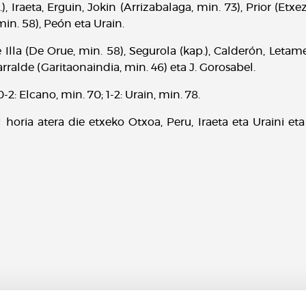
 Iraeta, Erguin, Jokin (Arrizabalaga, min. 73), Prior (Etxez
 min. 58), Peón eta Urain.
e Illa (De Orue, min. 58), Segurola (kap.), Calderón, Letam
rralde (Garitaonaindia, min. 46) eta J. Gorosabel.
-2: Elcano, min. 70; 1-2: Urain, min. 78.
l horia atera die etxeko Otxoa, Peru, Iraeta eta Uraini 