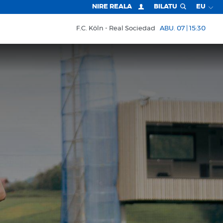
NIRE REALA
BILATU
EU
F.C. Köln
Real Sociedad
ABU. 07 | 15:30