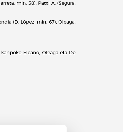
arreta, min. 58), Patxi A. (Segura,
endia (D. López, min. 67), Oleaga,
eta kanpoko Elcano, Oleaga eta De