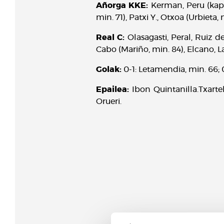
Añorga KKE:
Kerman, Peru (kap.),
min. 71), Patxi Y., Otxoa (Urbieta,
Real C:
Olasagasti, Peral, Ruiz d
Cabo (Mariño, min. 84), Elcano, La
Golak:
0-1: Letamendia, min. 66; 0
Epailea:
Ibon Quintanilla.Txarte
Orueri.