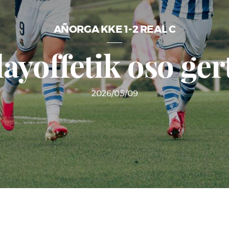
AÑORGA KKE 1-2 REAL C
layoffetik oso ger
2026/05/09