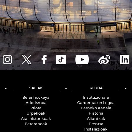
SAILAK
KLUBA
Belar hockeya
Instituzionala
Atletismoa
Gardentasun Legea
Pilota
Barneko Kanala
Urpekoak
Historia
Atal historikoak
Aliantzak
Beteranoak
Prentsa
Instalazioak