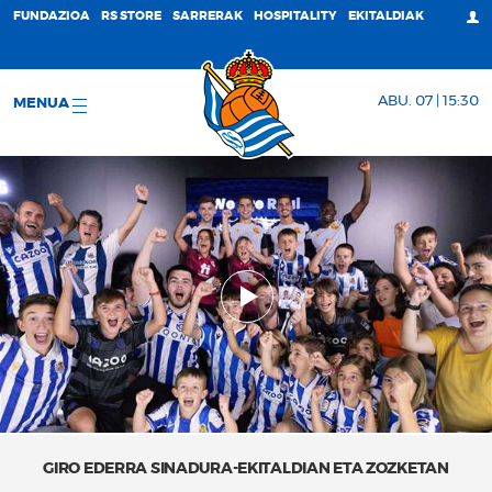
FUNDAZIOA
RS STORE
SARRERAK
HOSPITALITY
EKITALDIAK
ABU. 07 | 15:30
MENUA
GIRO EDERRA SINADURA-EKITALDIAN ETA ZOZKETAN