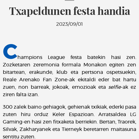
Txapeldunen festa handia
2023/09/01
C
hampions League festa batekin hasi zen.
Zozketaren zeremonia formala Monakon egiten zen
bitartean, erakunde, klub eta pertsona ospetsuekin,
Reale Arenako Fan Zone-ak ekitaldi eder bat hartu
zuen, non barreak, jokoak, emozioak eta
selfie
-ak ez
ziren falta izan.
300 zalek baino gehiagok, gehienak txikiak, ederki pasa
zuten hiru orduz Keler Espazioan. Arratsaldea LG
Gaming-en hasi zen fitxaketa berriekin. Bertan, Traorek,
Silvak, Zakharyanek eta Tierneyk beretarren maitasuna
sentitu zuten.