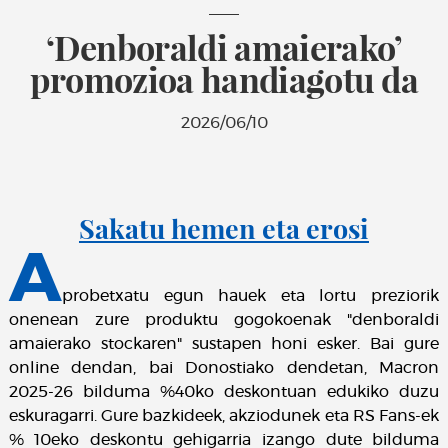
‘Denboraldi amaierako’
promozioa handiagotu da
2026/06/10
Sakatu hemen eta erosi
A
probetxatu egun hauek eta lortu preziorik
onenean zure produktu gogokoenak "denboraldi
amaierako stockaren" sustapen honi esker. Bai gure
online dendan, bai Donostiako dendetan, Macron
2025-26 bilduma %40ko deskontuan edukiko duzu
eskuragarri. Gure bazkideek, akziodunek eta RS Fans-ek
% 10eko deskontu gehigarria izango dute bilduma