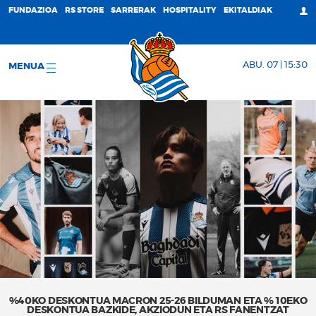
FUNDAZIOA
RS STORE
SARRERAK
HOSPITALITY
EKITALDIAK
ABU. 07 | 15:30
MENUA
%40KO DESKONTUA MACRON 25-26 BILDUMAN ETA % 10EKO
DESKONTUA BAZKIDE, AKZIODUN ETA RS FANENTZAT