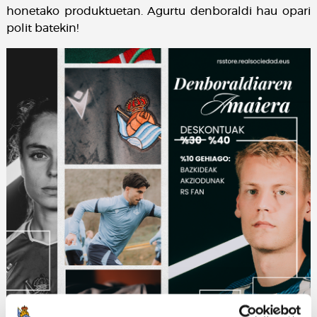
honetako produktuetan. Agurtu denboraldi hau opari
polit batekin!