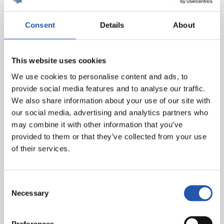
Consent
Details
About
This website uses cookies
We use cookies to personalise content and ads, to
provide social media features and to analyse our traffic.
We also share information about your use of our site with
our social media, advertising and analytics partners who
may combine it with other information that you’ve
provided to them or that they’ve collected from your use
of their services.
Consent
Necessary
Selection
Preferences