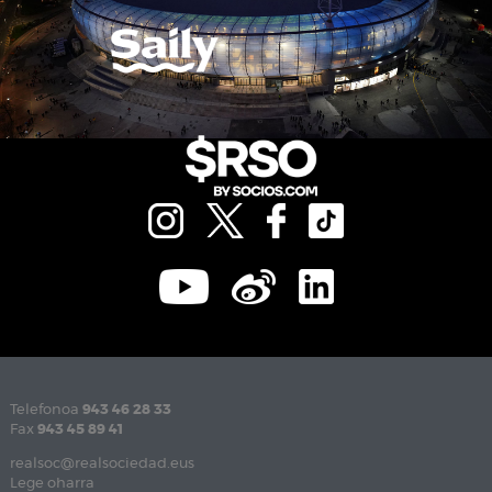
Telefonoa
943 46 28 33
Fax
943 45 89 41
realsoc@realsociedad.eus
Lege oharra