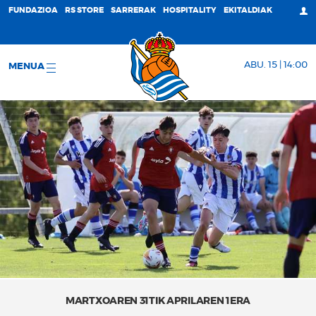
FUNDAZIOA
RS STORE
SARRERAK
HOSPITALITY
EKITALDIAK
ABU. 15 | 14:00
MENUA
MARTXOAREN 31TIK APRILAREN 1ERA