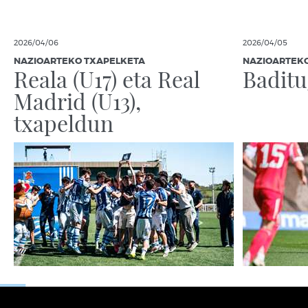
2026/04/06
2026/04/05
NAZIOARTEKO TXAPELKETA
NAZIOARTEK
Reala (U17) eta Real
Baditu
Madrid (U13),
txapeldun