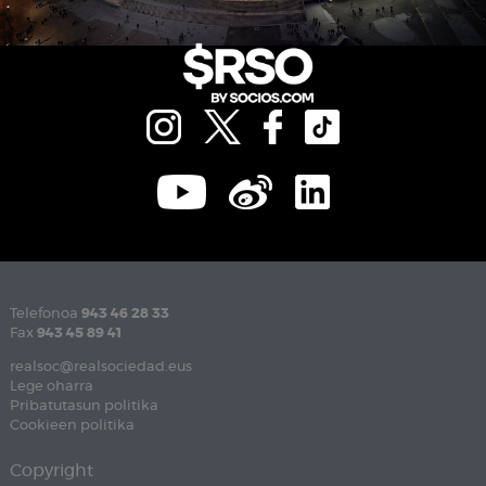
Telefonoa
943 46 28 33
Fax
943 45 89 41
realsoc@realsociedad.eus
Lege oharra
Pribatutasun politika
Cookieen politika
Copyright