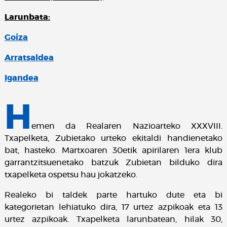
Larunbata:
Goiza
Arratsaldea
Igandea
H
emen da Realaren Nazioarteko XXXVIII.
Txapelketa, Zubietako urteko ekitaldi handienetako
bat, hasteko. Martxoaren 30etik apirilaren 1era klub
garrantzitsuenetako batzuk Zubietan bilduko dira
txapelketa ospetsu hau jokatzeko.
Realeko bi taldek parte hartuko dute eta bi
kategorietan lehiatuko dira, 17 urtez azpikoak eta 13
urtez azpikoak. Txapelketa larunbatean, hilak 30,