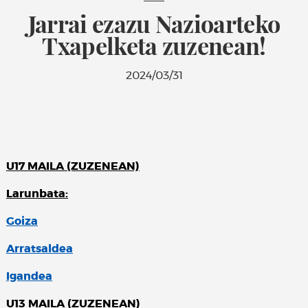
Jarrai ezazu Nazioarteko
Txapelketa zuzenean!
2024/03/31
U17 MAILA (ZUZENEAN)
Larunbata:
Goiza
Arratsaldea
Igandea
U13 MAILA (ZUZENEAN)