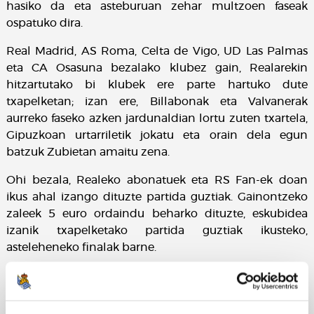
hasiko da eta asteburuan zehar multzoen faseak
ospatuko dira.
Real Madrid, AS Roma, Celta de Vigo, UD Las Palmas
eta CA Osasuna bezalako klubez gain, Realarekin
hitzartutako bi klubek ere parte hartuko dute
txapelketan; izan ere, Billabonak eta Valvanerak
aurreko faseko azken jardunaldian lortu zuten txartela,
Gipuzkoan urtarriletik jokatu eta orain dela egun
batzuk Zubietan amaitu zena.
Ohi bezala, Realeko abonatuek eta RS Fan-ek doan
ikus ahal izango dituzte partida guztiak. Gainontzeko
zaleek 5 euro ordaindu beharko dituzte, eskubidea
izanik txapelketako partida guztiak ikusteko,
asteleheneko finalak barne.
U17 Egutegia
U13 Egutegia