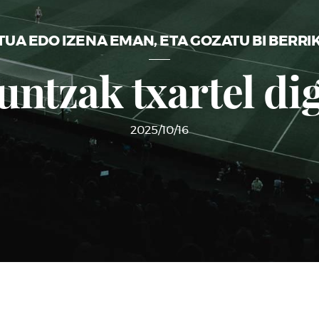
UA EDO IZENA EMAN, ETA GOZATU BI BERR
ntzak txartel dig
2025/10/16