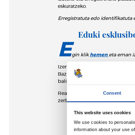
eskuratzeko.
Erregistratuta edo identifikatuta
Eduki esklusib
E
gin klik
hemen
eta eman i
Izena emanez eta zure Realeko k
Bazkide bazara edo ez bazara, i
baliatzeko, hala nola eduki esklu
Consent
Realak eraldaketa digitalarekin 
zerbitzuen etengabeko hobekunt
This website uses cookies
We use cookies to personalis
information about your use of