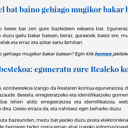
el bat baino gehiago mugikor bakar 
 beste bat zen gure bazkideen eskaera bat. Eguneratz
 duzu gailu bakar batean; beraz, gurasoek, batez ere, 
lak eta erraz eta azkar sartu familian.
no gehiago mugikor bakar batean? Egin klik
hemen
jakitek
bestekoa: eguneratu zure Realeko k
eko, ezinbestekoa izango da Realaren kontua eguneratzea,
azaude. Bestela, erregistratzeko eta identifikatzeko gome
ai lehen aldiz erregistratzea eta identifikatzea, we
dira. Gestio erraza da, eta nahitaez egin beharko duzu.
katuta bazeunden, mezu bat jasoko duzu posta elektroniko
ide berriaren bidez izena eman ahal izateko informazioarek