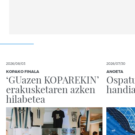
2026/08/03
2026/07/30
KOPAKO FINALA
ANOETA
‘GUazen KOPAREKIN’
Ospatu
erakusketaren azken
handia
hilabetea