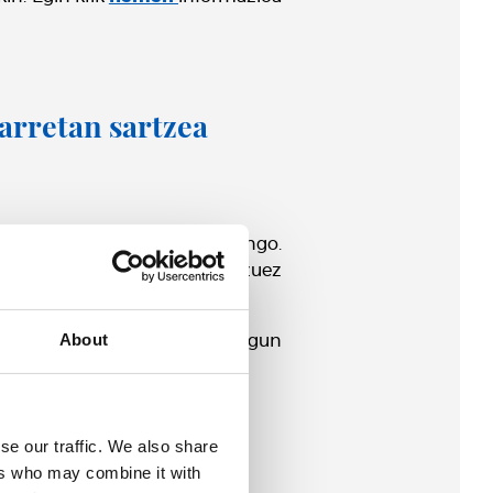
arretan sartzea
kuntzez gozatzeko aukera izango.
 dizugu, beste abantaila batzuez
tan parte hartzeko...
About
la aitortuz, eskaintzen dizkiegun
ira hobekuntza hauek.
se our traffic. We also share
ers who may combine it with