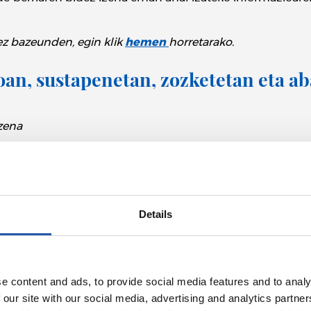
 ez bazeunden, egin klik
hemen
horretarako.
oan, sustapenetan, zozketetan eta ab
zena
ontua eguneratuz ez duzu soilik txartel digitaleko berri
zena ematea edo Realeko kontua eguneratzea iradokitzen
siboa, promozio digitalak edo fisikoak eskuratzeko, zozkete
Details
eta gure zaleei, klubaren egunerokoan duten funtsezko ro
zarekin konpromisoa du, eta konpromiso horren parte d
e content and ads, to provide social media features and to analy
 our site with our social media, advertising and analytics partn