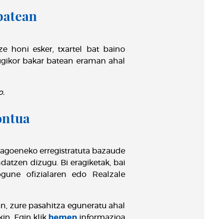
batean
e honi esker, txartel bat baino
mugikor bakar batean eraman ahal
o.
ontua
 dagoeneko erregistratuta bazaude
ndatzen dizugu. Bi eragiketak, bai
bgune ofizialaren edo Realzale
an, zure pasahitza eguneratu ahal
in. Egin klik
hemen
informazioa