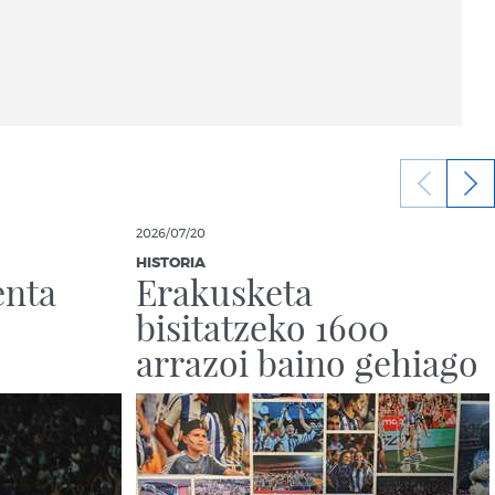
2026/07/20
HISTORIA
enta
Erakusketa
bisitatzeko 1600
arrazoi baino gehiago