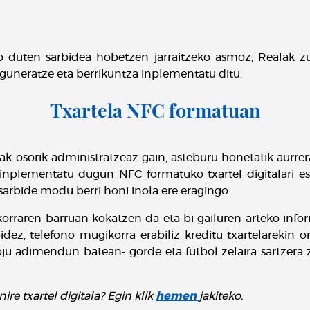
o duten sarbidea hobetzen jarraitzeko asmoz, Realak zur
eguneratze eta berrikuntza inplementatu ditu.
Txartela NFC formatuan
ak osorik administratzeaz gain, asteburu honetatik aurre
 inplementatu dugun NFC formatuko txartel digitalari esk
sarbide modu berri honi inola ere eragingo.
orraren barruan kokatzen da eta bi gailuren arteko infor
dez, telefono mugikorra erabiliz kreditu txartelarekin or
ju adimendun batean- gorde eta futbol zelaira sartzera
re txartel digitala? Egin klik
hemen
jakiteko.