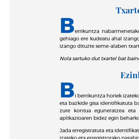
Txart
B
errikuntza nabarmenetako
gehiago ere kudeatu ahal izango
izango dituzte seme-alaben txarte
Nola sartuko dut txartel bat bai
Ezin
B
i berrikuntza horiek izat
eta bazkide gisa identifikatuta b
zure kontua eguneratzea eta b
aplikazioaren bidez egin beharko 
Jada erregistratuta eta identifi
izateko eta erregistrorako pasab