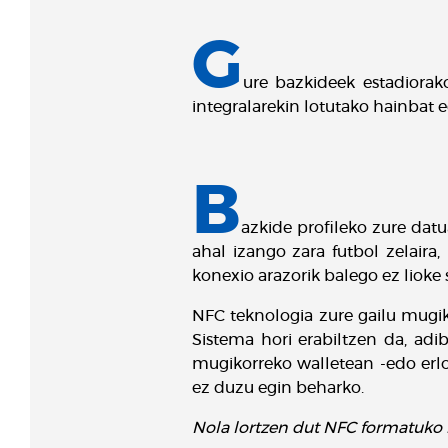
G
ure bazkideek estadiorak
integralarekin lotutako hainbat 
B
azkide profileko zure datu
ahal izango zara futbol zelaira,
konexio arazorik balego ez lioke 
NFC teknologia zure gailu mugik
Sistema hori erabiltzen da, adibi
mugikorreko walletean -edo erlo
ez duzu egin beharko.
Nola lortzen dut NFC formatuko ni