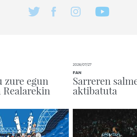
2026/07/27
FAN
 zure egun
Sarreren salm
 Realarekin
aktibatuta