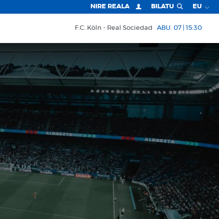
NIRE REALA
BILATU
EU
F.C. Köln
Real Sociedad
ABU. 07 | 15:30