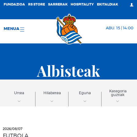
FUNDAZIOA
RS STORE
SARRERAK
HOSPITALITY
EKITALDIAK
ABU. 15 | 14:00
MENUA
Albisteak
Kategoria
Urtea
Hilabetea
Eguna
guztiak
2026/08/07
FUTBOLA