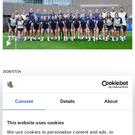
2026/07/24
EASO
Easo hasi da
Consent
Details
About
This website uses cookies
We use cookies to personalise content and ads, to