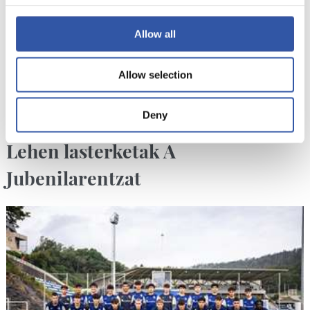
Allow all
Allow selection
Deny
2026/07/16
ZUBIETA
Lehen lasterketak A
Jubenilarentzat