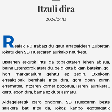
Itzuli dira
2024/04/13
R
ealak 1-0 irabazi du gaur arratsaldean Zubietan
jokatu den SD Huescaren aurkako neurketa.
Bisitarien eskutik iritsi da topaketaren lehen abisua,
baina Estensorok atera du, geldiketa bikain batekin, gol
hori markagailura gehitu ez zedin. Etxekoen
erreakzioak berehala iritsi dira: gora doan Ixiren
errematea, Intzaren korner pozoitua, Isaren jaurtiketa…
gertu egon dira, baina ez dute asmatu.
Aldageletatik igaro ondoren, SD Huescaren beste
saiakera bat iritsi da, jokoz kanpo egoteagatik