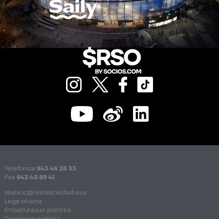
Telefonoa
943 46 28 33
Fax
943 45 89 41
realsoc@realsociedad.eus
Lege oharra
Pribatutasun politika