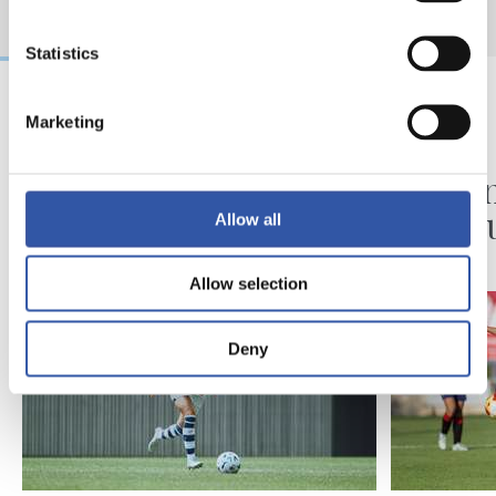
Statistics
Marketing
2026/08/07
2026/08/07
AURREKOA
FUTBOLA
Champions mailako
Hazten
partida
minut
Allow all
Allow selection
Deny