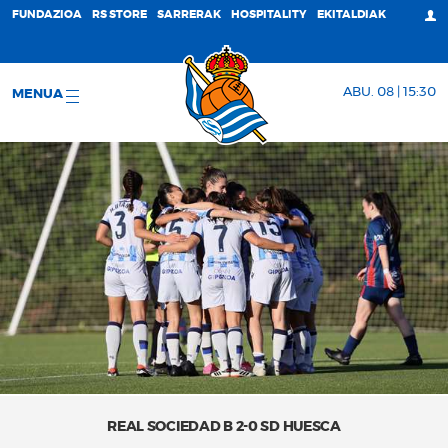
FUNDAZIOA
RS STORE
SARRERAK
HOSPITALITY
EKITALDIAK
ABU. 08 | 15:30
MENUA
REAL SOCIEDAD B 2-0 SD HUESCA