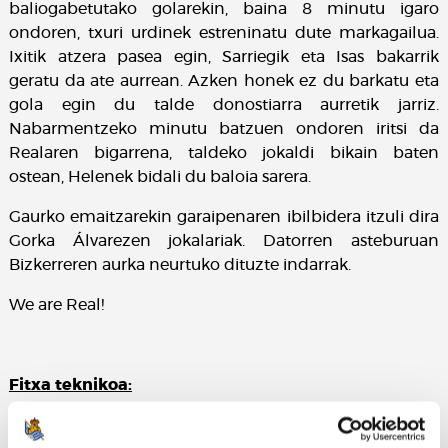
baliogabetutako golarekin, baina 8 minutu igaro
ondoren, txuri urdinek estreninatu dute markagailua.
Ixitik atzera pasea egin, Sarriegik eta Isas bakarrik
geratu da ate aurrean. Azken honek ez du barkatu eta
gola egin du talde donostiarra aurretik jarriz.
Nabarmentzeko minutu batzuen ondoren iritsi da
Realaren bigarrena, taldeko jokaldi bikain baten
ostean, Helenek bidali du baloia sarera.
Gaurko emaitzarekin garaipenaren ibilbidera itzuli dira
Gorka Álvarezen jokalariak. Datorren asteburuan
Bizkerreren aurka neurtuko dituzte indarrak.
We are Real!
Fitxa teknikoa:
Real Sociedad:
A. Estensoro, H. Uranga, Solo, Azpirotz,