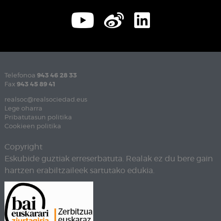
Telefonoa
943 46 28 33
Fax
943 45 89 41
realsoc@realsociedad.eus
Lege oharra
Pribatutasun politika
Cookieen politika
Copyright
Eskubide guztiak erreserbatuta. Realak ez du bere gain
hartzen erabiltzaileek sartutako edukia.