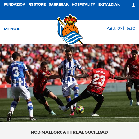
FUNDAZIOA
RS STORE
SARRERAK
HOSPITALITY
EKITALDIAK
ABU. 07 | 15:30
MENUA
RCD MALLORCA 1-1 REAL SOCIEDAD