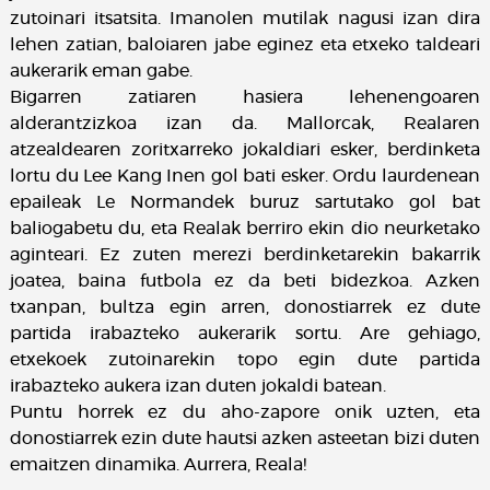
zutoinari itsatsita. Imanolen mutilak nagusi izan dira
lehen zatian, baloiaren jabe eginez eta etxeko taldeari
aukerarik eman gabe.
Bigarren zatiaren hasiera lehenengoaren
alderantzizkoa izan da. Mallorcak, Realaren
atzealdearen zoritxarreko jokaldiari esker, berdinketa
lortu du Lee Kang Inen gol bati esker. Ordu laurdenean
epaileak Le Normandek buruz sartutako gol bat
baliogabetu du, eta Realak berriro ekin dio neurketako
aginteari. Ez zuten merezi berdinketarekin bakarrik
joatea, baina futbola ez da beti bidezkoa. Azken
txanpan, bultza egin arren, donostiarrek ez dute
partida irabazteko aukerarik sortu. Are gehiago,
etxekoek zutoinarekin topo egin dute partida
irabazteko aukera izan duten jokaldi batean.
Puntu horrek ez du aho-zapore onik uzten, eta
donostiarrek ezin dute hautsi azken asteetan bizi duten
emaitzen dinamika. Aurrera, Reala!