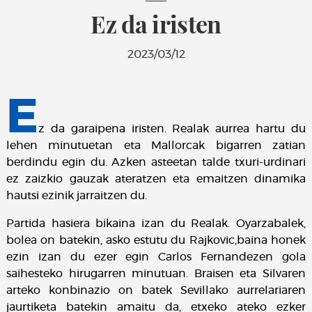
Ez da iristen
2023/03/12
E
z da garaipena iristen. Realak aurrea hartu du
lehen minutuetan eta Mallorcak bigarren zatian
berdindu egin du. Azken asteetan talde txuri-urdinari
ez zaizkio gauzak ateratzen eta emaitzen dinamika
hautsi ezinik jarraitzen du.
Partida hasiera bikaina izan du Realak. Oyarzabalek,
bolea on batekin, asko estutu du Rajkovic,baina honek
ezin izan du ezer egin Carlos Fernandezen gola
saihesteko hirugarren minutuan. Braisen eta Silvaren
arteko konbinazio on batek Sevillako aurrelariaren
jaurtiketa batekin amaitu da, etxeko ateko ezker