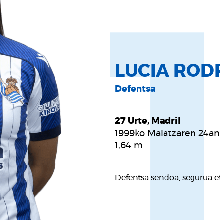
LUCIA ROD
Defentsa
27 Urte, Madril
1999ko Maiatzaren 24an
1,64
m
Defentsa sendoa, segurua e