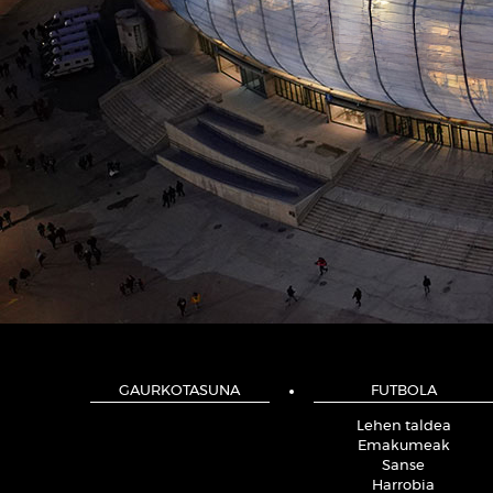
GAURKOTASUNA
FUTBOLA
Lehen taldea
Emakumeak
Sanse
Harrobia