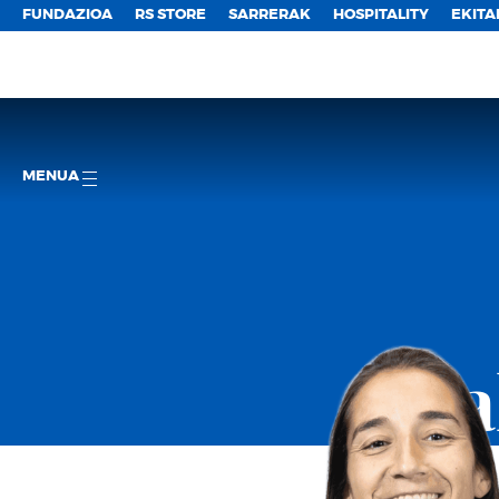
FUNDAZIOA
RS STORE
SARRERAK
HOSPITALITY
EKITA
MENUA
Rea