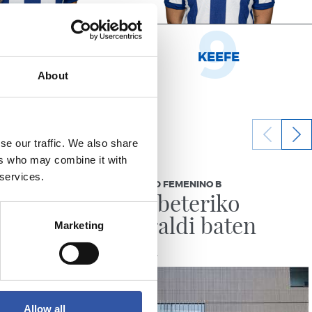
8
9
NHOA MARÍN
KEEFE
About
se our traffic. We also share
ers who may combine it with
2026/07/27
 services.
REAL SOCIEDAD FEMENINO B
diko
Ilusioz beteriko
keta
denboraldi baten
Marketing
hasiera
Allow all