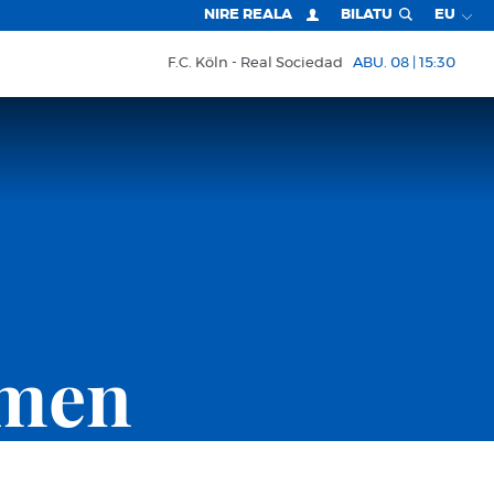
NIRE REALA
BILATU
EU
F.C. Köln
Real Sociedad
ABU. 08 | 15:30
omen