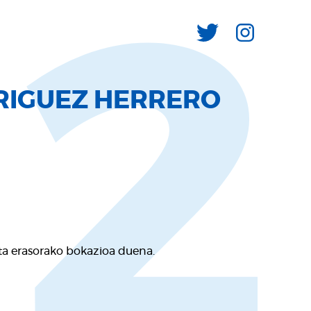
12
RIGUEZ HERRERO
ta erasorako bokazioa duena.