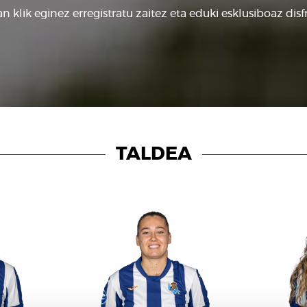
n klik eginez erregistratu zaitez eta eduki esklusiboaz disf
TALDEA