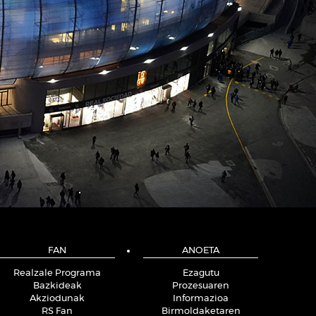
FAN
ANOETA
Realzale Programa
Ezagutu
Bazkideak
Prozesuaren
Akziodunak
Informazioa
RS Fan
Birmoldaketaren