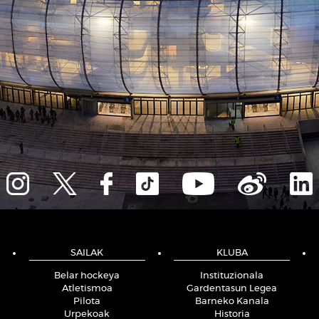
SAILAK
KLUBA
Belar hockeya
Instituzionala
Atletismoa
Gardentasun Legea
Pilota
Barneko Kanala
Urpekoak
Historia