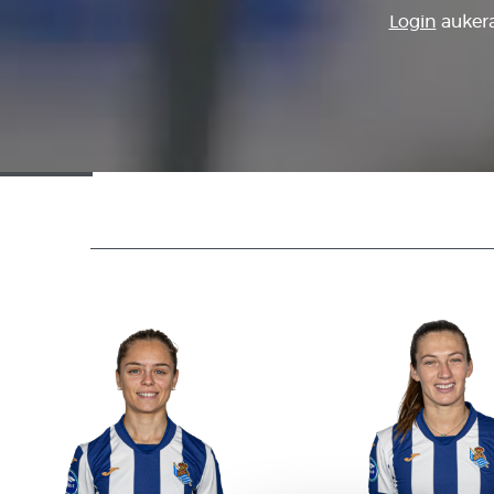
Login
aukera