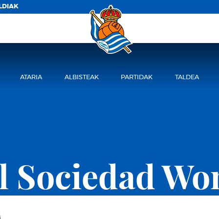
LDIAK
ATARIA
ALBISTEAK
PARTIDAK
TALDEA
l Sociedad W