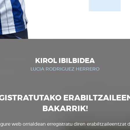
KIROL IBILBIDEA
LUCIA RODRIGUEZ HERRERO
GISTRATUTAKO ERABILTZAILEE
BAKARRIK!
gure web orrialdean erregistratu diren erabiltzaileentzat d