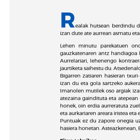
R
ealak hutsean berdindu d
izan dute ate aurrean asmatu eta
Lehen minutu parekatuen ondor
gauzkatenaren antz handiagoa har
Aurrelariari, lehenengo kontraer
jaurtiketa saihestu du. Atsedenal
Bigarren zatiaren hasieran txur
izan du eta gola sartzeko auker
Imanolen mutilek oso argiak izan
atezaina gaindituta eta atepean 
honek, oin erdia aurreratuta zue
eta aurkariaren areara iristea eta
Puntuak ez du zapore onegia uzt
hasiera honetan. Asteazkenean, 