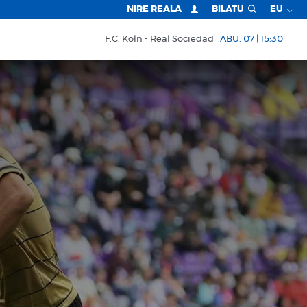
NIRE REALA
BILATU
EU
F.C. Köln
Real Sociedad
ABU. 07 | 15:30