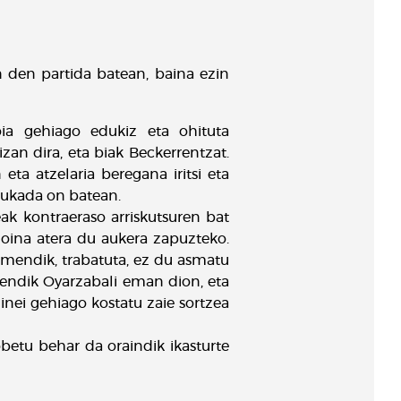
 den partida batean, baina ezin
oia gehiago edukiz eta ohituta
an dira, eta biak Beckerrentzat.
eta atzelaria beregana iritsi eta
urukada on batean.
ak kontraeraso arriskutsuren bat
 oina atera du aukera zapuzteko.
bimendik, trabatuta, ez du asmatu
imendik Oyarzabali eman dion, eta
inei gehiago kostatu zaie sortzea
betu behar da oraindik ikasturte