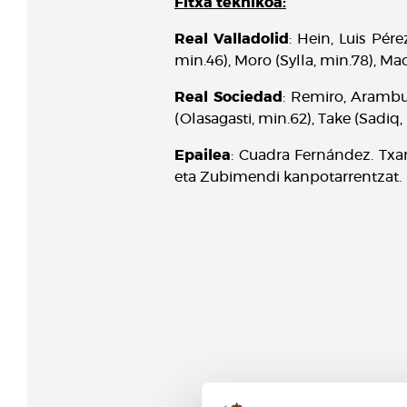
Fitxa teknikoa:
Real Valladolid
: Hein, Luis Pér
min.46), Moro (Sylla, min.78), Mac
Real Sociedad
: Remiro, Arambu
(Olasagasti, min.62), Take (Sadiq,
Epailea
: Cuadra Fernández. Txar
eta Zubimendi kanpotarrentzat.