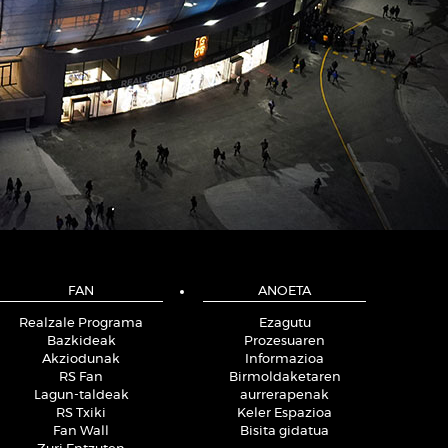
FAN
ANOETA
Realzale Programa
Ezagutu
Bazkideak
Prozesuaren
Akziodunak
Informazioa
RS Fan
Birmoldaketaren
Lagun-taldeak
aurrerapenak
RS Txiki
Keler Espazioa
Fan Wall
Bisita gidatua