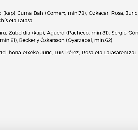
ez (kap), Juma Bah (Comert, min.78), Ozkacar, Rosa, Juri
hís eta Latasa.
ru, Zubeldia (kap), Aguerd (Pacheco, min.81), Sergio Góm
 min.81), Becker y Óskarsson (Oyarzabal, min.62).
tel horia etxeko Juric, Luis Pérez, Rosa eta Latasarentz