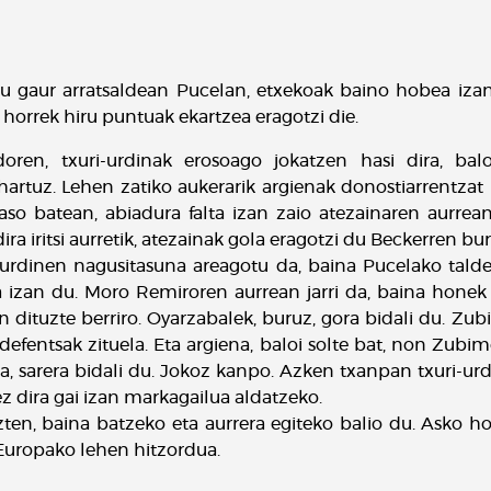
u gaur arratsaldean Pucelan, etxekoak baino hobea izan
 horrek hiru puntuak ekartzea eragotzi die.
en, txuri-urdinak erosoago jokatzen hasi dira, bal
tuz. Lehen zatiko aukerarik argienak donostiarrentzat iz
aso batean, abiadura falta izan zaio atezainaren aurrean 
dira iritsi aurretik, atezainak gola eragotzi du Beckerren b
i-urdinen nagusitasuna areagotu da, baina Pucelako talde
a izan du. Moro Remiroren aurrean jarri da, baina honek
 dituzte berriro. Oyarzabalek, buruz, gora bidali du. Zu
defentsak zituela. Eta argiena, baloi solte bat, non Zub
la, sarera bidali du. Jokoz kanpo. Azken txanpan txuri-urd
 ez dira gai izan markagailua aldatzeko.
en, baina batzeko eta aurrera egiteko balio du. Asko ho
Europako lehen hitzordua.