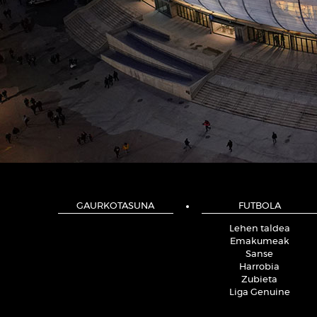
GAURKOTASUNA
FUTBOLA
Lehen taldea
Emakumeak
Sanse
Harrobia
Zubieta
Liga Genuine