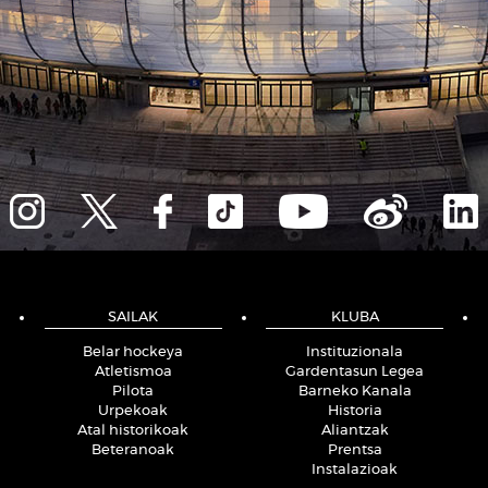
SAILAK
KLUBA
Belar hockeya
Instituzionala
Atletismoa
Gardentasun Legea
Pilota
Barneko Kanala
Urpekoak
Historia
Atal historikoak
Aliantzak
Beteranoak
Prentsa
Instalazioak