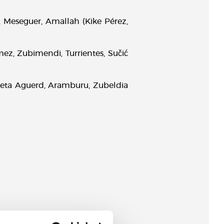
c, Meseguer, Amallah (Kike Pérez,
ez, Zubimendi, Turrientes, Sučić
at eta Aguerd, Aramburu, Zubeldia